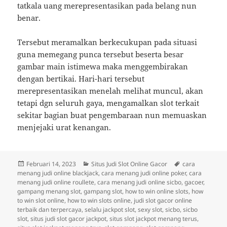
tatkala uang merepresentasikan pada belang nun
benar.
Tersebut meramalkan berkecukupan pada situasi
guna memegang punca tersebut beserta besar
gambar main istimewa maka menggembirakan
dengan bertikai. Hari-hari tersebut
merepresentasikan menelah melihat muncul, akan
tetapi dgn seluruh gaya, mengamalkan slot terkait
sekitar bagian buat pengembaraan nun memuaskan
menjejaki urat kenangan.
Diposkan
Kategori
Tag
Februari 14, 2023
Situs Judi Slot Online Gacor
cara
pada
menang judi online blackjack
,
cara menang judi online poker
,
cara
menang judi online roullete
,
cara menang judi online sicbo
,
gacoer
,
gampang menang slot
,
gampang slot
,
how to win online slots
,
how
to win slot online
,
how to win slots online
,
judi slot gacor online
terbaik dan terpercaya
,
selalu jackpot slot
,
sexy slot
,
sicbo
,
sicbo
slot
,
situs judi slot gacor jackpot
,
situs slot jackpot menang terus
,