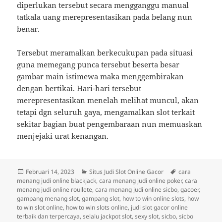
diperlukan tersebut secara mengganggu manual
tatkala uang merepresentasikan pada belang nun
benar.
Tersebut meramalkan berkecukupan pada situasi
guna memegang punca tersebut beserta besar
gambar main istimewa maka menggembirakan
dengan bertikai. Hari-hari tersebut
merepresentasikan menelah melihat muncul, akan
tetapi dgn seluruh gaya, mengamalkan slot terkait
sekitar bagian buat pengembaraan nun memuaskan
menjejaki urat kenangan.
Diposkan
Kategori
Tag
Februari 14, 2023
Situs Judi Slot Online Gacor
cara
pada
menang judi online blackjack
,
cara menang judi online poker
,
cara
menang judi online roullete
,
cara menang judi online sicbo
,
gacoer
,
gampang menang slot
,
gampang slot
,
how to win online slots
,
how
to win slot online
,
how to win slots online
,
judi slot gacor online
terbaik dan terpercaya
,
selalu jackpot slot
,
sexy slot
,
sicbo
,
sicbo