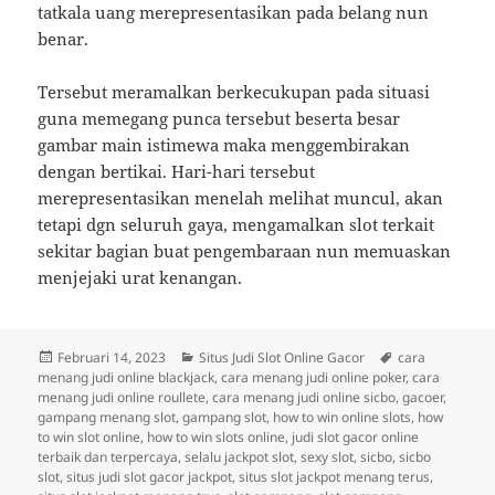
tatkala uang merepresentasikan pada belang nun
benar.
Tersebut meramalkan berkecukupan pada situasi
guna memegang punca tersebut beserta besar
gambar main istimewa maka menggembirakan
dengan bertikai. Hari-hari tersebut
merepresentasikan menelah melihat muncul, akan
tetapi dgn seluruh gaya, mengamalkan slot terkait
sekitar bagian buat pengembaraan nun memuaskan
menjejaki urat kenangan.
Diposkan
Kategori
Tag
Februari 14, 2023
Situs Judi Slot Online Gacor
cara
pada
menang judi online blackjack
,
cara menang judi online poker
,
cara
menang judi online roullete
,
cara menang judi online sicbo
,
gacoer
,
gampang menang slot
,
gampang slot
,
how to win online slots
,
how
to win slot online
,
how to win slots online
,
judi slot gacor online
terbaik dan terpercaya
,
selalu jackpot slot
,
sexy slot
,
sicbo
,
sicbo
slot
,
situs judi slot gacor jackpot
,
situs slot jackpot menang terus
,