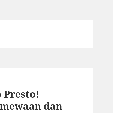
 Presto!
imewaan dan