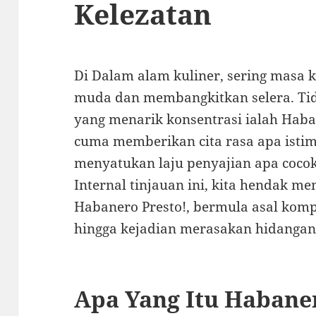
Kelezatan
Di Dalam alam kuliner, sering masa 
muda dan membangkitkan selera. Tid
yang menarik konsentrasi ialah Haba
cuma memberikan cita rasa apa istim
menyatukan laju penyajian apa cocok
Internal tinjauan ini, kita hendak me
Habanero Presto!, bermula asal komp
hingga kejadian merasakan hidangan 
Apa Yang Itu Habane