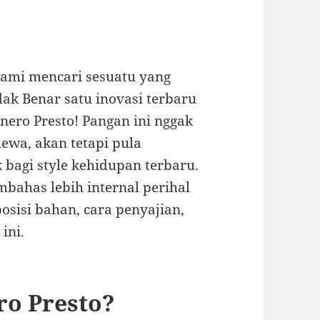
kami mencari sesuatu yang
ak Benar satu inovasi terbaru
nero Presto! Pangan ini nggak
ewa, akan tetapi pula
 bagi style kehidupan terbaru.
mbahas lebih internal perihal
osisi bahan, cara penyajian,
ini.
ro Presto?