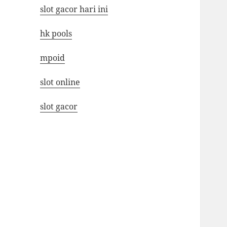
slot gacor hari ini
hk pools
mpoid
slot online
slot gacor