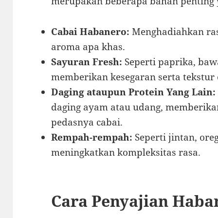
merupakan beberapa bahan penting 
Cabai Habanero:
Menghadiahkan ras
aroma apa khas.
Sayuran Fresh:
Seperti paprika, baw
memberikan kesegaran serta tekstur 
Daging ataupun Protein Yang Lain:
daging ayam atau udang, memberikan
pedasnya cabai.
Rempah-rempah:
Seperti jintan, or
meningkatkan kompleksitas rasa.
Cara Penyajian Haba