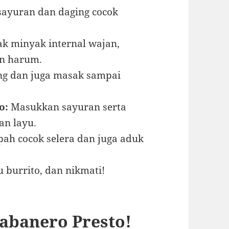
sayuran dan daging cocok
k minyak internal wajan,
n harum.
g dan juga masak sampai
o:
Masukkan sayuran serta
an layu.
h cocok selera dan juga aduk
 burrito, dan nikmati!
Habanero Presto!