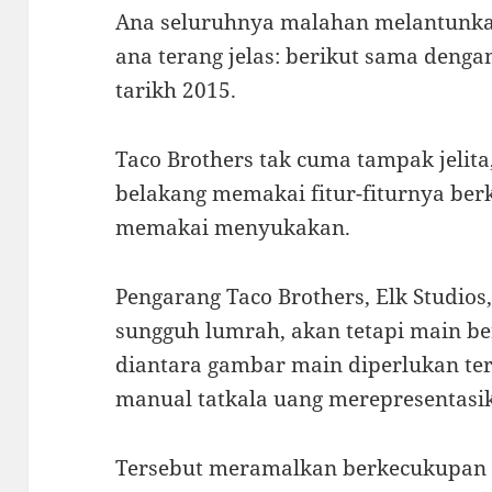
Ana seluruhnya malahan melantunkan
ana terang jelas: berikut sama denga
tarikh 2015.
Taco Brothers tak cuma tampak jelita
belakang memakai fitur-fiturnya be
memakai menyukakan.
Pengarang Taco Brothers, Elk Studios
sungguh lumrah, akan tetapi main be
diantara gambar main diperlukan te
manual tatkala uang merepresentasi
Tersebut meramalkan berkecukupan 