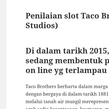
Penilaian slot Taco B
Studios)
Di dalam tarikh 2015,
sedang membentuk p
on line yg terlampau
Taco Brothers berharta dalam marga
dengan bergaya di dalam tarikh 1881
melalui tanah air mungil merepresen