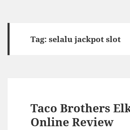
Tag:
selalu jackpot slot
Taco Brothers Elk
Online Review