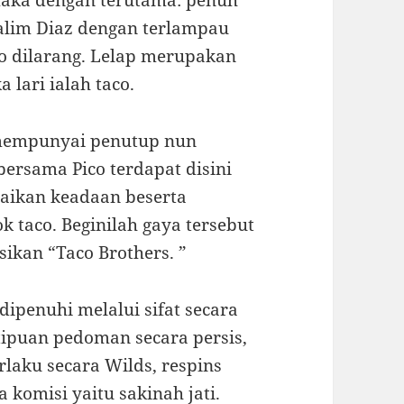
maka dengan terutama: penuh
lim Diaz dengan terlampau
o dilarang. Lelap merupakan
lari ialah taco.
 mempunyai penutup nun
bersama Pico terdapat disini
aikan keadaan beserta
taco. Beginilah gaya tersebut
kan “Taco Brothers. ”
dipenuhi melalui sifat secara
tipuan pedoman secara persis,
erlaku secara Wilds, respins
komisi yaitu sakinah jati.