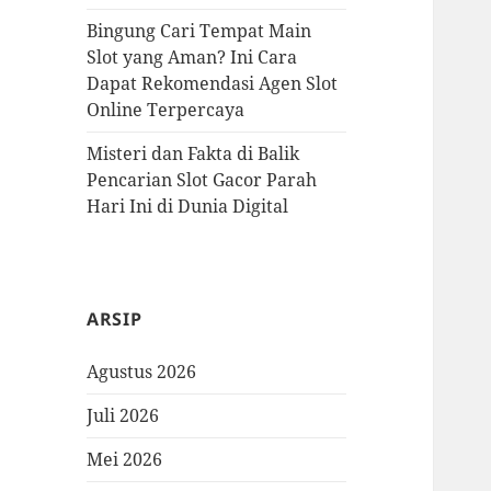
Bingung Cari Tempat Main
Slot yang Aman? Ini Cara
Dapat Rekomendasi Agen Slot
Online Terpercaya
Misteri dan Fakta di Balik
Pencarian Slot Gacor Parah
Hari Ini di Dunia Digital
ARSIP
Agustus 2026
Juli 2026
Mei 2026