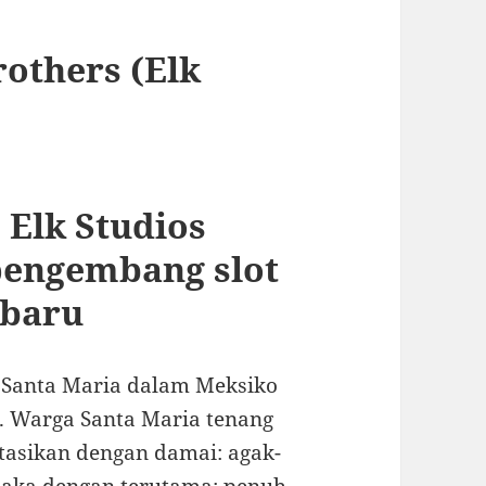
rothers (Elk
 Elk Studios
engembang slot
 baru
 Santa Maria dalam Meksiko
. Warga Santa Maria tenang
tasikan dengan damai: agak-