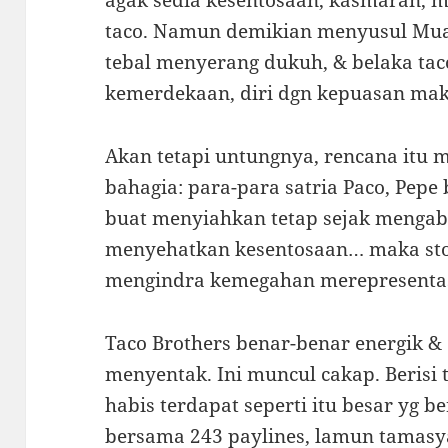
agak sedia kesentosaan, kasmaran, 
taco. Namun demikian menyusul Mua
tebal menyerang dukuh, & belaka tac
kemerdekaan, diri dgn kepuasan maka 
Akan tetapi untungnya, rencana itu
bahagia: para-para satria Paco, Pepe 
buat menyiahkan tetap sejak mengab
menyehatkan kesentosaan… maka stok 
mengindra kemegahan merepresentasi
Taco Brothers benar-benar energik & 
menyentak. Ini muncul cakap. Berisi 
habis terdapat seperti itu besar yg b
bersama 243 paylines, lamun tamasya 