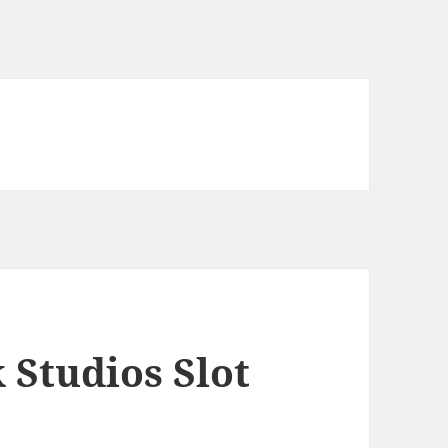
 Studios Slot