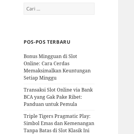
Cari
untuk:
POS-POS TERBARU
Bonus Mingguan di Slot
Online: Cara Cerdas
Memaksimalkan Keuntungan
Setiap Minggu
Transaksi Slot Online via Bank
BCA yang Gak Pake Ribet:
Panduan untuk Pemula
Triple Tigers Pragmatic Play:
Simbol Emas dan Kemenangan
Tanpa Batas di Slot Klasik Ini