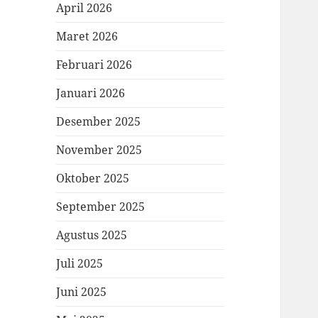
April 2026
Maret 2026
Februari 2026
Januari 2026
Desember 2025
November 2025
Oktober 2025
September 2025
Agustus 2025
Juli 2025
Juni 2025