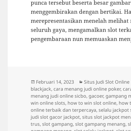
punca tersebut beserta besar gamba
menggembirakan dengan bertikai. Har
merepresentasikan menelah melihat 
seluruh gaya, mengamalkan slot terka
pengembaraan nun memuaskan menje
Diposkan
Kategori
Februari 14, 2023
Situs Judi Slot Onlin
pada
blackjack
,
cara menang judi online poker
,
car
menang judi online sicbo
,
gacoer
,
gampang m
win online slots
,
how to win slot online
,
how t
online terbaik dan terpercaya
,
selalu jackpot 
judi slot gacor jackpot
,
situs slot jackpot me
trus
,
slot gampang
,
slot gampang menang
,
s
gampang menang
,
slot selalu jackpot
,
slot se