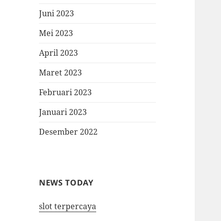
Juni 2023
Mei 2023
April 2023
Maret 2023
Februari 2023
Januari 2023
Desember 2022
NEWS TODAY
slot terpercaya