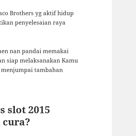
o Brothers yg aktif hidup
tikan penyelesaian raya
men nan pandai memakai
gan siap melaksanakan Kamu
a menjumpai tambahan
 slot 2015
 cura?