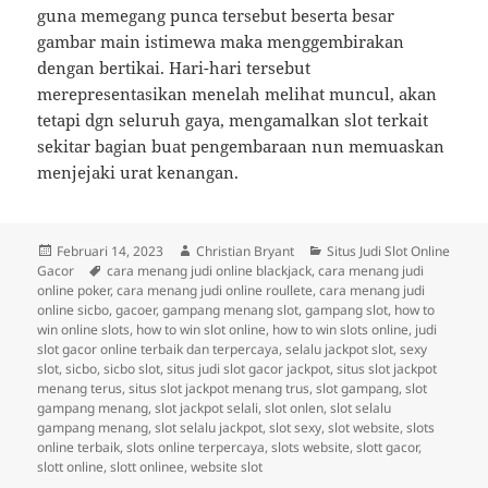
guna memegang punca tersebut beserta besar
gambar main istimewa maka menggembirakan
dengan bertikai. Hari-hari tersebut
merepresentasikan menelah melihat muncul, akan
tetapi dgn seluruh gaya, mengamalkan slot terkait
sekitar bagian buat pengembaraan nun memuaskan
menjejaki urat kenangan.
Diposkan
Penulis
Kategori
Februari 14, 2023
Christian Bryant
Situs Judi Slot Online
pada
Tag
Gacor
cara menang judi online blackjack
,
cara menang judi
online poker
,
cara menang judi online roullete
,
cara menang judi
online sicbo
,
gacoer
,
gampang menang slot
,
gampang slot
,
how to
win online slots
,
how to win slot online
,
how to win slots online
,
judi
slot gacor online terbaik dan terpercaya
,
selalu jackpot slot
,
sexy
slot
,
sicbo
,
sicbo slot
,
situs judi slot gacor jackpot
,
situs slot jackpot
menang terus
,
situs slot jackpot menang trus
,
slot gampang
,
slot
gampang menang
,
slot jackpot selali
,
slot onlen
,
slot selalu
gampang menang
,
slot selalu jackpot
,
slot sexy
,
slot website
,
slots
online terbaik
,
slots online terpercaya
,
slots website
,
slott gacor
,
slott online
,
slott onlinee
,
website slot