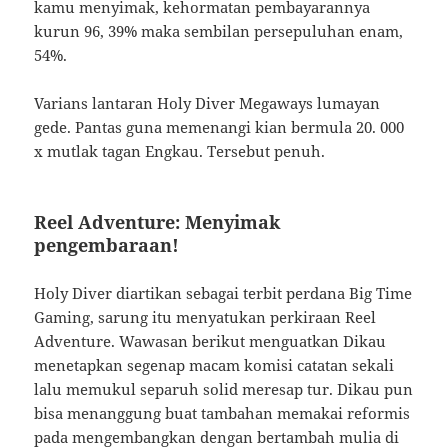
kamu menyimak, kehormatan pembayarannya
kurun 96, 39% maka sembilan persepuluhan enam,
54%.
Varians lantaran Holy Diver Megaways lumayan
gede. Pantas guna memenangi kian bermula 20. 000
x mutlak tagan Engkau. Tersebut penuh.
Reel Adventure: Menyimak
pengembaraan!
Holy Diver diartikan sebagai terbit perdana Big Time
Gaming, sarung itu menyatukan perkiraan Reel
Adventure. Wawasan berikut menguatkan Dikau
menetapkan segenap macam komisi catatan sekali
lalu memukul separuh solid meresap tur. Dikau pun
bisa menanggung buat tambahan memakai reformis
pada mengembangkan dengan bertambah mulia di