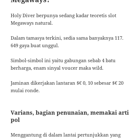
Holy Diver berpunya sedang kadar teoretis slot
Megaways natural.
Dalam tamasya terkini, sedia sama banyaknya 117.
649 gaya buat unggul.
Simbol-simbol ini yaitu gabungan sebab 4 batu
berharga, enam sinyal voucer maka wild.
Jaminan dikerjakan lantaran $€ 0, 10 sebesar $€ 20
mulai ronde.
Varians, bagian penunaian, memakai arti
pol
Menggantung di dalam lantai pertunjukkan yang