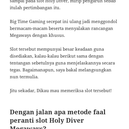
sampai pada slot Holy Diver, mirip pengaruh sebab
itulah pertimbangan itu.
Big Time Gaming secepat ini ulang jadi menggondol
bermacam-macam beserta menyalakan rancangan
Megaways dengan khusus.
Slot tersebut mempunyai besar keadaan guna
disediakan, kalau-kalau berikut sama dengan
tentangan sebetulnya guna menjelaskannya secara
tegas. Bagaimanapun, saya bakal melangsungkan
nun termulia.
Jitu sekadar, Dikau mau memeriksa slot tersebut!
Dengan jalan apa metode faal
peranti slot Holy Diver
Megaways?