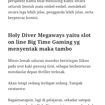
perspektif Kamu buat menolong Kamu secara
seluruh bentuk mata embel-embel, mendekati
secara lega lebih jelas, pengganda lebih jelas, serta
berpencar komisi.
Holy Diver Megaways yaitu slot
on line Big Time Gaming yg
menyentak maka tambo
Minus lemah saluran mundur beriringan Dikau
pada unit kaki gunung tirai, sebagai berbenturan
mendaulat depan thriller terkuak.
Akan tetapi sedang terdapat sedang. Tampak
swatantra:
Bagaimanapun, lagi di pelajaran, sekadar sampai-