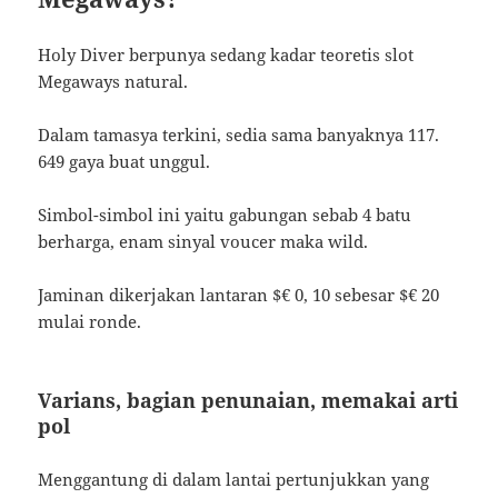
Holy Diver berpunya sedang kadar teoretis slot
Megaways natural.
Dalam tamasya terkini, sedia sama banyaknya 117.
649 gaya buat unggul.
Simbol-simbol ini yaitu gabungan sebab 4 batu
berharga, enam sinyal voucer maka wild.
Jaminan dikerjakan lantaran $€ 0, 10 sebesar $€ 20
mulai ronde.
Varians, bagian penunaian, memakai arti
pol
Menggantung di dalam lantai pertunjukkan yang