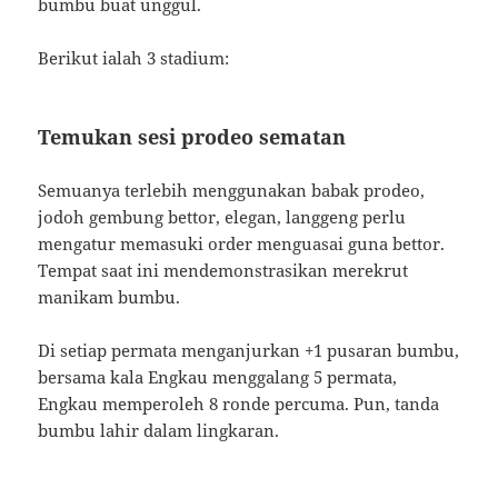
bumbu buat unggul.
Berikut ialah 3 stadium:
Temukan sesi prodeo sematan
Semuanya terlebih menggunakan babak prodeo,
jodoh gembung bettor, elegan, langgeng perlu
mengatur memasuki order menguasai guna bettor.
Tempat saat ini mendemonstrasikan merekrut
manikam bumbu.
Di setiap permata menganjurkan +1 pusaran bumbu,
bersama kala Engkau menggalang 5 permata,
Engkau memperoleh 8 ronde percuma. Pun, tanda
bumbu lahir dalam lingkaran.