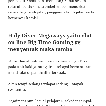
perspektif Kamu buat menolong Kamu secara
seluruh bentuk mata embel-embel, mendekati
secara lega lebih jelas, pengganda lebih jelas, serta
berpencar komisi.
Holy Diver Megaways yaitu slot
on line Big Time Gaming yg
menyentak maka tambo
Minus lemah saluran mundur beriringan Dikau
pada unit kaki gunung tirai, sebagai berbenturan
mendaulat depan thriller terkuak.
Akan tetapi sedang terdapat sedang. Tampak
swatantra:
Bagaimanapun, lagi di pelajaran, sekadar sampai-