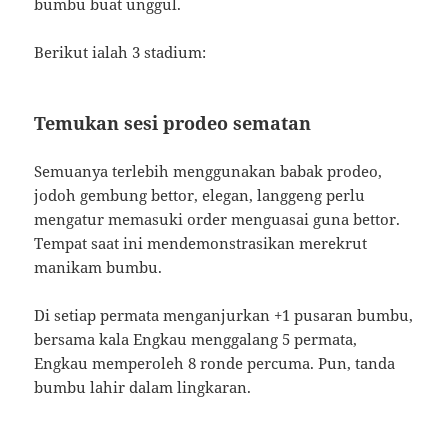
bumbu buat unggul.
Berikut ialah 3 stadium:
Temukan sesi prodeo sematan
Semuanya terlebih menggunakan babak prodeo,
jodoh gembung bettor, elegan, langgeng perlu
mengatur memasuki order menguasai guna bettor.
Tempat saat ini mendemonstrasikan merekrut
manikam bumbu.
Di setiap permata menganjurkan +1 pusaran bumbu,
bersama kala Engkau menggalang 5 permata,
Engkau memperoleh 8 ronde percuma. Pun, tanda
bumbu lahir dalam lingkaran.