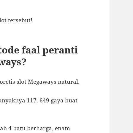
ot tersebut!
ode faal peranti
aways?
oretis slot Megaways natural.
anyaknya 117. 649 gaya buat
bab 4 batu berharga, enam