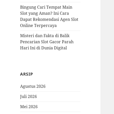
Bingung Cari Tempat Main
Slot yang Aman? Ini Cara
Dapat Rekomendasi Agen Slot
Online Terpercaya
Misteri dan Fakta di Balik
Pencarian Slot Gacor Parah
Hari Ini di Dunia Digital
ARSIP
Agustus 2026
Juli 2026
Mei 2026