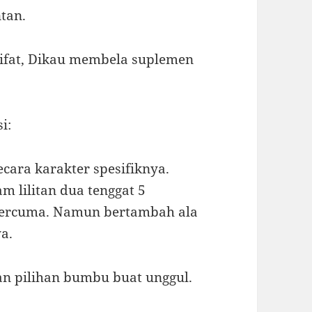
tan.
sifat, Dikau membela suplemen
i:
ara karakter spesifiknya.
 lilitan dua tenggat 5
 percuma. Namun bertambah ala
a.
an pilihan bumbu buat unggul.