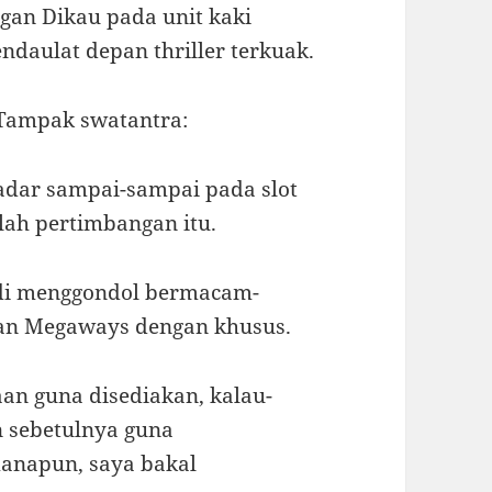
gan Dikau pada unit kaki
ndaulat depan thriller terkuak.
 Tampak swatantra:
kadar sampai-sampai pada slot
lah pertimbangan itu.
jadi menggondol bermacam-
an Megaways dengan khusus.
an guna disediakan, kalau-
n sebetulnya guna
manapun, saya bakal