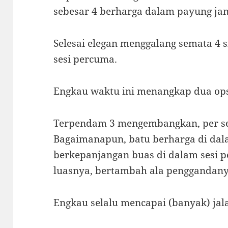
sebesar 4 berharga dalam payung jan
Selesai elegan menggalang semata 4 
sesi percuma.
Engkau waktu ini menangkap dua ops
Terpendam 3 mengembangkan, per sec
Bagaimanapun, batu berharga di dalam
berkepanjangan buas di dalam sesi
luasnya, bertambah ala penggandany
Engkau selalu mencapai (banyak) jal