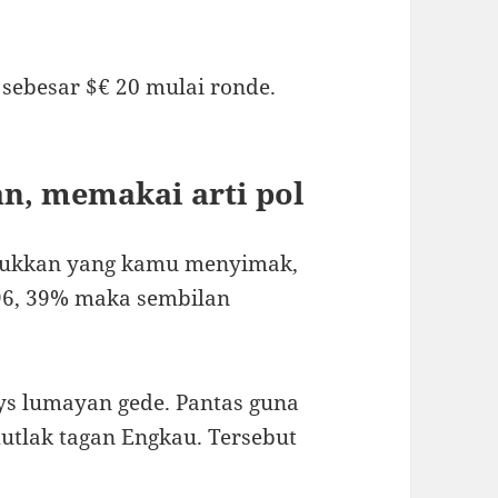
 sebesar $€ 20 mulai ronde.
an, memakai arti pol
njukkan yang kamu menyimak,
6, 39% maka sembilan
ys lumayan gede. Pantas guna
utlak tagan Engkau. Tersebut