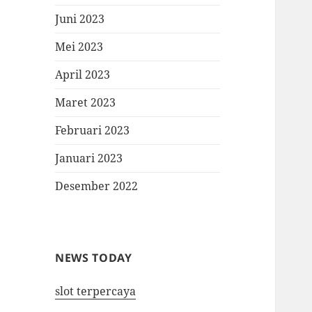
Juni 2023
Mei 2023
April 2023
Maret 2023
Februari 2023
Januari 2023
Desember 2022
NEWS TODAY
slot terpercaya