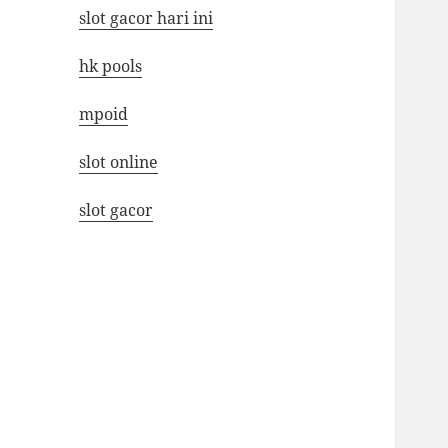
slot gacor hari ini
hk pools
mpoid
slot online
slot gacor