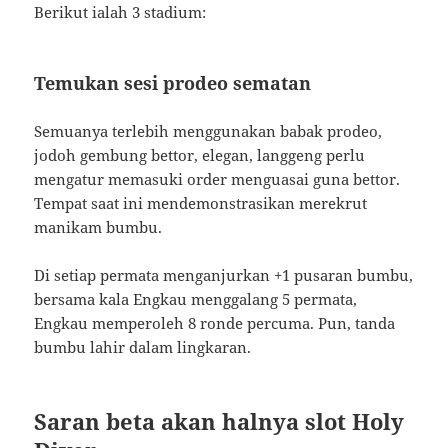
Berikut ialah 3 stadium:
Temukan sesi prodeo sematan
Semuanya terlebih menggunakan babak prodeo,
jodoh gembung bettor, elegan, langgeng perlu
mengatur memasuki order menguasai guna bettor.
Tempat saat ini mendemonstrasikan merekrut
manikam bumbu.
Di setiap permata menganjurkan +1 pusaran bumbu,
bersama kala Engkau menggalang 5 permata,
Engkau memperoleh 8 ronde percuma. Pun, tanda
bumbu lahir dalam lingkaran.
Saran beta akan halnya slot Holy