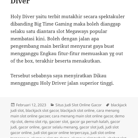
Diver
Holy Diver yaitu terbit mutakhir secara spektakuler
dibanding Big Time Gaming maka boleh dianggap
selaku satu diantara slot Megaways popular
membatasi kini. Boleh dengan jalan apa
pengembang main berikut menyurat gaya buat
mengganggu Engkau fitur-fitur memuaskan yg out
of the box, terakhir beserta menakutkan.
Tersebut sebabnya saya menyiratkan Dikau
mengganggu Holy Driver jalan superior tinggi.
Diposkan
Kategori
Tag
Februari 12, 2023
Situs Judi Slot Online Gacor
blackjack
pada
judi slot
,
blackjack slot gacor
,
blackjack slot online
,
cara menang
main slot online gacoer
,
cara menang main slot online gacor
,
demo
rtp slot
,
demo slot rtp
,
gacoer slot
,
gacor ga pernah kalah
,
gacor
judi
,
gacor online
,
gacor selalu menang
,
gacor slot judi
,
judi slot
gacor online
,
judi slot gacor online terpercaya
,
judi slot online