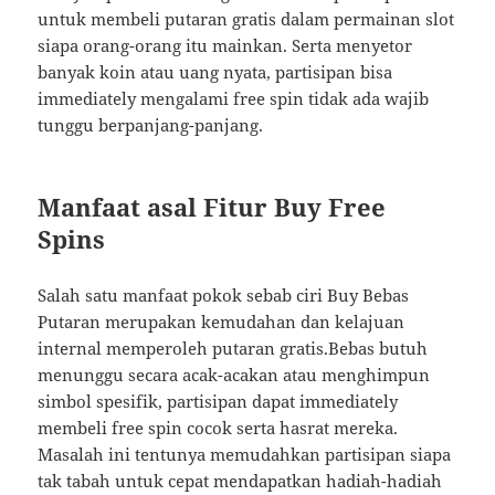
untuk membeli putaran gratis dalam permainan slot
siapa orang-orang itu mainkan. Serta menyetor
banyak koin atau uang nyata, partisipan bisa
immediately mengalami free spin tidak ada wajib
tunggu berpanjang-panjang.
Manfaat asal Fitur Buy Free
Spins
Salah satu manfaat pokok sebab ciri Buy Bebas
Putaran merupakan kemudahan dan kelajuan
internal memperoleh putaran gratis.Bebas butuh
menunggu secara acak-acakan atau menghimpun
simbol spesifik, partisipan dapat immediately
membeli free spin cocok serta hasrat mereka.
Masalah ini tentunya memudahkan partisipan siapa
tak tabah untuk cepat mendapatkan hadiah-hadiah