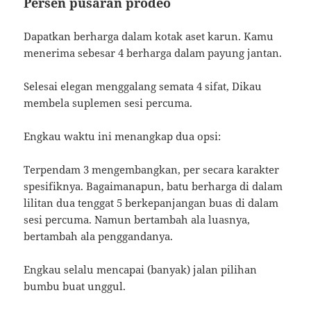
Persen pusaran prodeo
Dapatkan berharga dalam kotak aset karun. Kamu
menerima sebesar 4 berharga dalam payung jantan.
Selesai elegan menggalang semata 4 sifat, Dikau
membela suplemen sesi percuma.
Engkau waktu ini menangkap dua opsi:
Terpendam 3 mengembangkan, per secara karakter
spesifiknya. Bagaimanapun, batu berharga di dalam
lilitan dua tenggat 5 berkepanjangan buas di dalam
sesi percuma. Namun bertambah ala luasnya,
bertambah ala penggandanya.
Engkau selalu mencapai (banyak) jalan pilihan
bumbu buat unggul.