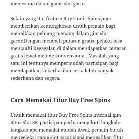
memesona dalam game slot gacor.
Selain yang itu, feature Buy Gratis Spins juga
memberikan kemungkinan untuk pemain bagi
menaikkan peluang menang dalam gim slot
gacor.Dengan membeli putaran gratis, pelaku bisa
menjauhi kegagalan di dalam mendapatkan putaran
gratis lewat metode konvensional. Masalah yang
satu ini tentunya mempermudah partisipan bagi
mendapatkan keberhasilan serta lebih banyak
sederhana dan segera.
Cara Memakai Fitur Buy Free Spins
Untuk memakai fitur Buy Free Spins internal gim
Situs Slot 88, partisipan perlu mengikuti langkah-
langkah apa memadai mudah.Awal, pemain butuh
menyeleksi game slot gacor siapa menyajikan fitur