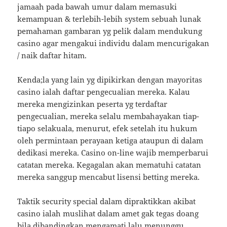
jamaah pada bawah umur dalam memasuki
kemampuan & terlebih-lebih system sebuah lunak
pemahaman gambaran yg pelik dalam mendukung
casino agar mengakui individu dalam mencurigakan
/ naik daftar hitam.
Kenda;la yang lain yg dipikirkan dengan mayoritas
casino ialah daftar pengecualian mereka. Kalau
mereka mengizinkan peserta yg terdaftar
pengecualian, mereka selalu membahayakan tiap-
tiapo selakuala, menurut, efek setelah itu hukum
oleh permintaan perayaan ketiga ataupun di dalam
dedikasi mereka. Casino on-line wajib memperbarui
catatan mereka. Kegagalan akan mematuhi catatan
mereka sanggup mencabut lisensi betting mereka.
Taktik security special dalam dipraktikkan akibat
casino ialah muslihat dalam amet gak tegas doang
bila dibandingkan mengamati lalu menunggu.