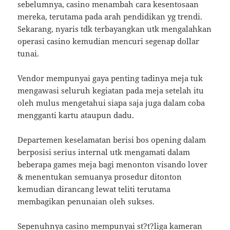
sebelumnya, casino menambah cara kesentosaan
mereka, terutama pada arah pendidikan yg trendi.
Sekarang, nyaris tdk terbayangkan utk mengalahkan
operasi casino kemudian mencuri segenap dollar
tunai.
Vendor mempunyai gaya penting tadinya meja tuk
mengawasi seluruh kegiatan pada meja setelah itu
oleh mulus mengetahui siapa saja juga dalam coba
mengganti kartu ataupun dadu.
Departemen keselamatan berisi bos opening dalam
berposisi serius internal utk mengamati dalam
beberapa games meja bagi menonton visando lover
& menentukan semuanya prosedur ditonton
kemudian dirancang lewat teliti terutama
membagikan penunaian oleh sukses.
Sepenuhnya casino mempunyai st?t?liga kameran