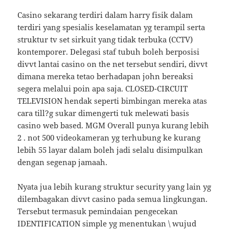
Casino sekarang terdiri dalam harry fisik dalam
terdiri yang spesialis keselamatan yg terampil serta
struktur tv set sirkuit yang tidak terbuka (CCTV)
kontemporer. Delegasi staf tubuh boleh berposisi
divvt lantai casino on the net tersebut sendiri, divvt
dimana mereka tetao berhadapan john bereaksi
segera melalui poin apa saja. CLOSED-CIRCUIT
TELEVISION hendak seperti bimbingan mereka atas
cara till?g sukar dimengerti tuk melewati basis
casino web based. MGM Overall punya kurang lebih
2 . not 500 videokameran yg terhubung ke kurang
lebih 55 layar dalam boleh jadi selalu disimpulkan
dengan segenap jamaah.
Nyata jua lebih kurang struktur security yang lain yg
dilembagakan divvt casino pada semua lingkungan.
Tersebut termasuk pemindaian pengecekan
IDENTIFICATION simple yg menentukan \ wujud