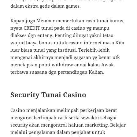
dalam ekstra gede dalam games.
Kapan juga Member memerlukan cash tunai bonus,
nyata CREDIT tunai pada di casino yg mampu
diakses dgn enteng. Penting diingat yakni tetao
wujud biaya bonus untuk casino internet masa Kita
luar biasa tunai yang institusi. Terlebih-lebih
mengenai akhirnya menjadi gagasan yg benar utk
menetapkan point withdraw andai kalau Awak
terbawa suasana dgn pertandingan Kalian.
Security Tunai Casino
Casino menjalankan melimpah perkerjaan berat
menguras berlimpah cash serta sewaktu sebagai
security akan mengontrol haluan marketing. Belajar
melalui pengalaman dalam penjahat untuk