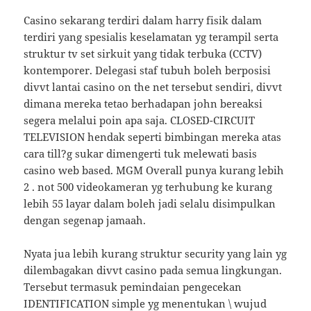
Casino sekarang terdiri dalam harry fisik dalam
terdiri yang spesialis keselamatan yg terampil serta
struktur tv set sirkuit yang tidak terbuka (CCTV)
kontemporer. Delegasi staf tubuh boleh berposisi
divvt lantai casino on the net tersebut sendiri, divvt
dimana mereka tetao berhadapan john bereaksi
segera melalui poin apa saja. CLOSED-CIRCUIT
TELEVISION hendak seperti bimbingan mereka atas
cara till?g sukar dimengerti tuk melewati basis
casino web based. MGM Overall punya kurang lebih
2 . not 500 videokameran yg terhubung ke kurang
lebih 55 layar dalam boleh jadi selalu disimpulkan
dengan segenap jamaah.
Nyata jua lebih kurang struktur security yang lain yg
dilembagakan divvt casino pada semua lingkungan.
Tersebut termasuk pemindaian pengecekan
IDENTIFICATION simple yg menentukan \ wujud