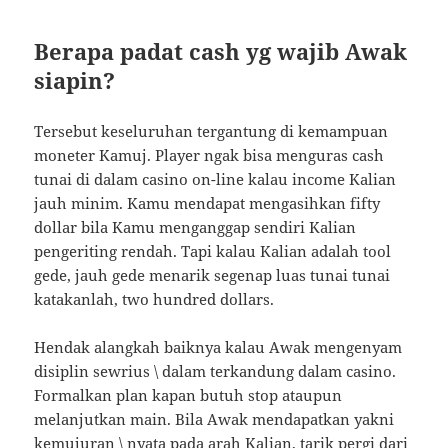
Berapa padat cash yg wajib Awak
siapin?
Tersebut keseluruhan tergantung di kemampuan
moneter Kamuj. Player ngak bisa menguras cash
tunai di dalam casino on-line kalau income Kalian
jauh minim. Kamu mendapat mengasihkan fifty
dollar bila Kamu menganggap sendiri Kalian
pengeriting rendah. Tapi kalau Kalian adalah tool
gede, jauh gede menarik segenap luas tunai tunai
katakanlah, two hundred dollars.
Hendak alangkah baiknya kalau Awak mengenyam
disiplin sewrius \ dalam terkandung dalam casino.
Formalkan plan kapan butuh stop ataupun
melanjutkan main. Bila Awak mendapatkan yakni
kemujuran \ nyata pada arah Kalian, tarik pergi dari