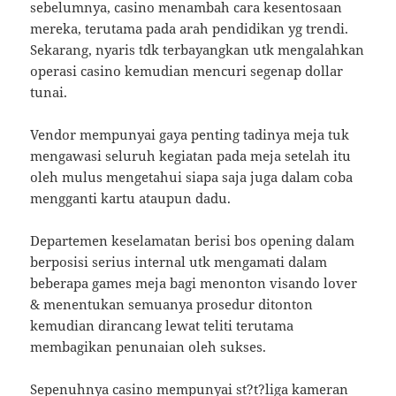
sebelumnya, casino menambah cara kesentosaan
mereka, terutama pada arah pendidikan yg trendi.
Sekarang, nyaris tdk terbayangkan utk mengalahkan
operasi casino kemudian mencuri segenap dollar
tunai.
Vendor mempunyai gaya penting tadinya meja tuk
mengawasi seluruh kegiatan pada meja setelah itu
oleh mulus mengetahui siapa saja juga dalam coba
mengganti kartu ataupun dadu.
Departemen keselamatan berisi bos opening dalam
berposisi serius internal utk mengamati dalam
beberapa games meja bagi menonton visando lover
& menentukan semuanya prosedur ditonton
kemudian dirancang lewat teliti terutama
membagikan penunaian oleh sukses.
Sepenuhnya casino mempunyai st?t?liga kameran