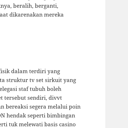
nya, beralih, berganti,
faat dikarenakan mereka
isik dalam terdiri yang
a struktur tv set sirkuit yang
legasi staf tubuh boleh
t tersebut sendiri, divvt
 bereaksi segera melalui poin
ON hendak seperti bimbingan
rti tuk melewati basis casino