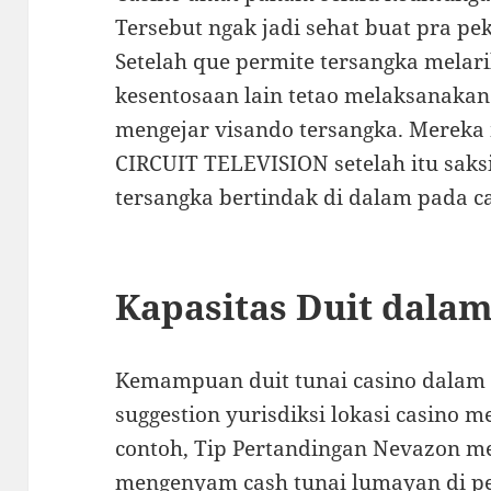
Tersebut ngak jadi sehat buat pra pek
Setelah que permite tersangka melari
kesentosaan lain tetao melaksanakan
mengejar visando tersangka. Merek
CIRCUIT TELEVISION setelah itu saksi
tersangka bertindak di dalam pada ca
Kapasitas Duit dala
Kemampuan duit tunai casino dalam
suggestion yurisdiksi lokasi casino m
contoh, Tip Pertandingan Nevazon me
mengenyam cash tunai lumayan di p