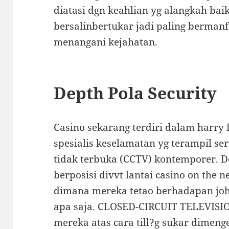
diatasi dgn keahlian yg alangkah baik
bersalinbertukar jadi paling berman
menangani kejahatan.
Depth Pola Security
Casino sekarang terdiri dalam harry f
spesialis keselamatan yg terampil sert
tidak terbuka (CCTV) kontemporer. De
berposisi divvt lantai casino on the ne
dimana mereka tetao berhadapan john
apa saja. CLOSED-CIRCUIT TELEVISI
mereka atas cara till?g sukar dimenge