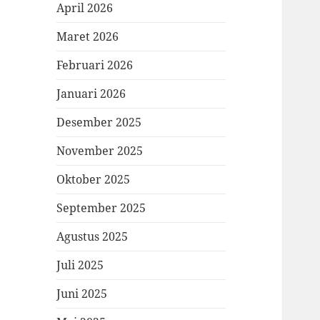
April 2026
Maret 2026
Februari 2026
Januari 2026
Desember 2025
November 2025
Oktober 2025
September 2025
Agustus 2025
Juli 2025
Juni 2025