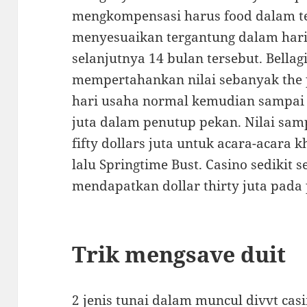
mengkompensasi harus food dalam t
menyesuaikan tergantung dalam har
selanjutnya 14 bulan tersebut. Bellag
mempertahankan nilai sebanyak the p
hari usaha normal kemudian sampai 
juta dalam penutup pekan. Nilai sam
fifty dollars juta untuk acara-acar
lalu Springtime Bust. Casino sedikit
mendapatkan dollar thirty juta pada 
Trik mengsave duit
2 jenis tunai dalam muncul divvt cas