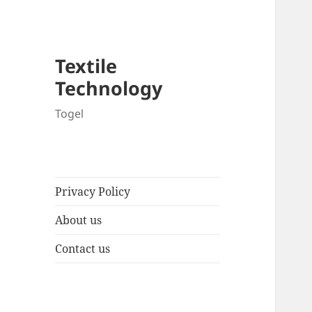
Textile
Technology
Togel
Privacy Policy
About us
Contact us