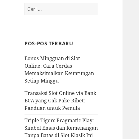
Cari
untuk:
POS-POS TERBARU
Bonus Mingguan di Slot
Online: Cara Cerdas
Memaksimalkan Keuntungan
Setiap Minggu
Transaksi Slot Online via Bank
BCA yang Gak Pake Ribet:
Panduan untuk Pemula
Triple Tigers Pragmatic Play:
Simbol Emas dan Kemenangan
Tanpa Batas di Slot Klasik Ini