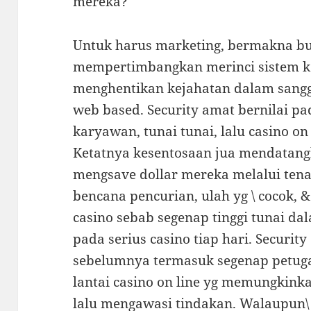
mereka?
Untuk harus marketing, bermakna bua
mempertimbangkan merinci sistem k
menghentikan kejahatan dalam sangg
web based. Security amat bernilai pa
karyawan, tunai tunai, lalu casino on 
Ketatnya kesentosaan jua mendatangk
mengsave dollar mereka melalui ten
bencana pencurian, ulah yg \ cocok, 
casino sebab segenap tinggi tunai da
pada serius casino tiap hari. Security
sebelumnya termasuk segenap petuga
lantai casino on line yg memungkink
lalu mengawasi tindakan. Walaupun\