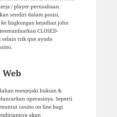
erja / player perusahaan.
kan sendiri dalam posisi,
 ke lingkungan kejadian john
a memanfaatkan CLOSED-
 selain trik que ayuda
sino.
m Web
 lahan menjejaki hukum &
elancarkan operasinya. Seperti
nuntut casino on line bagi
endiriannya akan