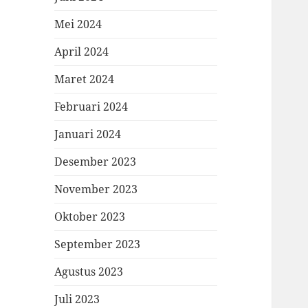
Mei 2024
April 2024
Maret 2024
Februari 2024
Januari 2024
Desember 2023
November 2023
Oktober 2023
September 2023
Agustus 2023
Juli 2023