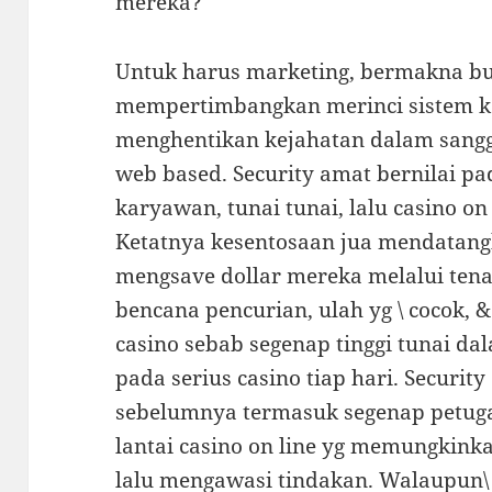
mereka?
Untuk harus marketing, bermakna bua
mempertimbangkan merinci sistem k
menghentikan kejahatan dalam sangg
web based. Security amat bernilai pa
karyawan, tunai tunai, lalu casino on 
Ketatnya kesentosaan jua mendatangk
mengsave dollar mereka melalui ten
bencana pencurian, ulah yg \ cocok, 
casino sebab segenap tinggi tunai da
pada serius casino tiap hari. Security
sebelumnya termasuk segenap petuga
lantai casino on line yg memungkink
lalu mengawasi tindakan. Walaupun\