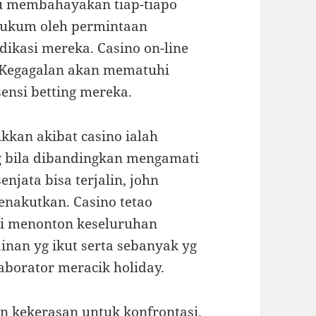
lu membahayakan tiap-tiapo
 hukum oleh permintaan
dikasi mereka. Casino on-line
 Kegagalan akan mematuhi
ensi betting mereka.
ikkan akibat casino ialah
g bila dibandingkan mengamati
njata bisa terjalin, john
enakutkan. Casino tetao
gi menonton keseluruhan
nan yg ikut serta sebanyak yg
borator meracik holiday.
n kekerasan untuk konfrontasi.