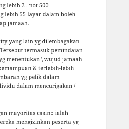
 lebih 2 . not 500
 lebih 55 layar dalam boleh
nap jamaah.
rity yang lain yg dilembagakan
. Tersebut termasuk pemindaian
yg menentukan \ wujud jamaah
emampuan & terlebih-lebih
baran yg pelik dalam
ividu dalam mencurigakan /
gan mayoritas casino ialah
ereka mengizinkan peserta yg