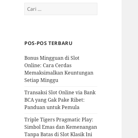
Cari
untuk:
POS-POS TERBARU
Bonus Mingguan di Slot
Online: Cara Cerdas
Memaksimalkan Keuntungan
Setiap Minggu
Transaksi Slot Online via Bank
BCA yang Gak Pake Ribet:
Panduan untuk Pemula
Triple Tigers Pragmatic Play:
Simbol Emas dan Kemenangan
Tanpa Batas di Slot Klasik Ini