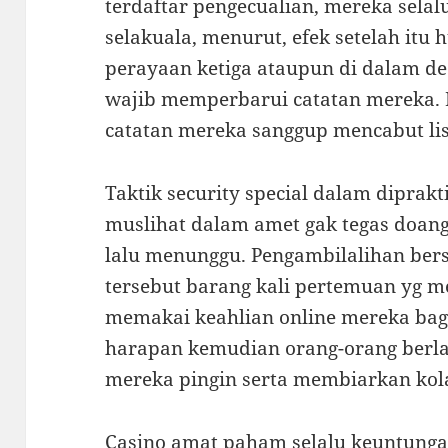
terdaftar pengecualian, mereka sela
selakuala, menurut, efek setelah itu
perayaan ketiga ataupun di dalam de
wajib memperbarui catatan mereka.
catatan mereka sanggup mencabut lis
Taktik security special dalam diprakt
muslihat dalam amet gak tegas doan
lalu menunggu. Pengambilalihan berse
tersebut barang kali pertemuan yg m
memakai keahlian online mereka ba
harapan kemudian orang-orang berlai
mereka pingin serta membiarkan kola
Casino amat paham selalu keuntunga