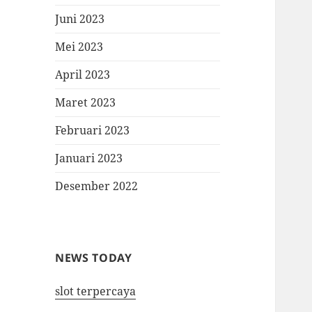
Juni 2023
Mei 2023
April 2023
Maret 2023
Februari 2023
Januari 2023
Desember 2022
NEWS TODAY
slot terpercaya