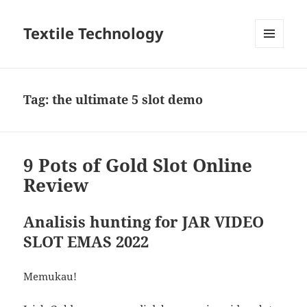
Textile Technology
MENU
DAN
WIDGET
Tag:
the ultimate 5 slot demo
9 Pots of Gold Slot Online
Review
Analisis hunting for JAR VIDEO
SLOT EMAS 2022
Memukau!