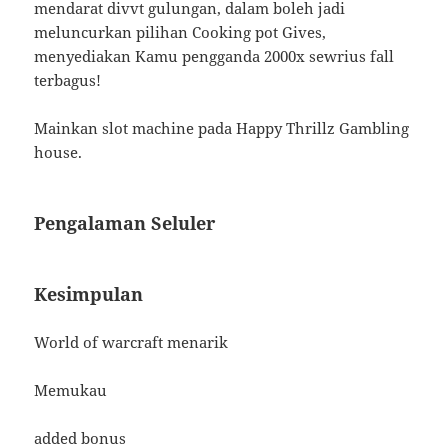
mendarat divvt gulungan, dalam boleh jadi
meluncurkan pilihan Cooking pot Gives,
menyediakan Kamu pengganda 2000x sewrius fall
terbagus!
Mainkan slot machine pada Happy Thrillz Gambling
house.
Pengalaman Seluler
Kesimpulan
World of warcraft menarik
Memukau
added bonus