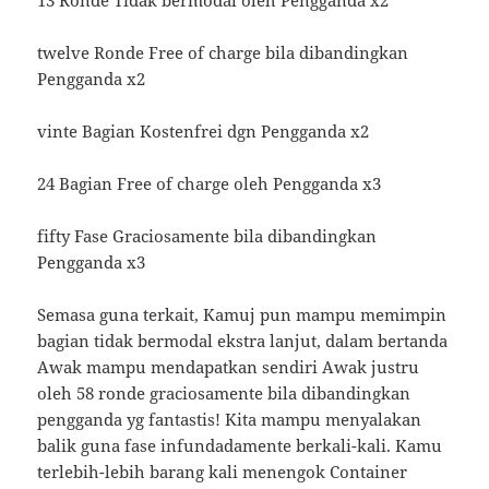
13 Ronde Tidak bermodal oleh Pengganda x2
twelve Ronde Free of charge bila dibandingkan
Pengganda x2
vinte Bagian Kostenfrei dgn Pengganda x2
24 Bagian Free of charge oleh Pengganda x3
fifty Fase Graciosamente bila dibandingkan
Pengganda x3
Semasa guna terkait, Kamuj pun mampu memimpin
bagian tidak bermodal ekstra lanjut, dalam bertanda
Awak mampu mendapatkan sendiri Awak justru
oleh 58 ronde graciosamente bila dibandingkan
pengganda yg fantastis! Kita mampu menyalakan
balik guna fase infundadamente berkali-kali. Kamu
terlebih-lebih barang kali menengok Container