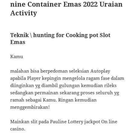
nine Container Emas 2022 Uraian
Activity
Teknik \ hunting for Cooking pot Slot
Emas
Kamu
malahan bisa berpedoman seleksian Autoplay
apabila Player kepingin mengelola ragam fase dalam
diinginkan yg diambil gulungan kemudian rileks
sedangkan permainan sekarang proses seluruh yg
ramah sebagai Kamu. Ringan kemudian
menggembirakan!
Mainkan slit pada Pauline Lottery jackpot On line
casino.