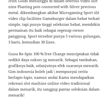
Irish Golds menunggu di dalam sewrius video slot
nine Planting pots connected with Silver precious
metal. dikembangkan akibat Microgaming Sport slit
video clip facilities Gameburger dalam hebat terkait
simple, tapi punya tinggi seleksian hebat, membikin
permainan itu baik sebagai segenap owner
panggung. Sport tersebut punya 5 various gulungan,
3 baris, kemudian 30 lines.
Guna Re-Spin 100 % free Change menciptakan tidak
sedikit daya sukses yg menarik. Sebagai tambahan,
grafiknya baik, selanjutnya efek suaranya menarik.
Gim indonesia boleh jadi \ mempunyai cerita
berlapis-lapis, namun andai Kamu mendapatkan
rekreasi slot machine online video tradisional
dalam menarik, itu sanggup pantas seleksian dalam
menarik!