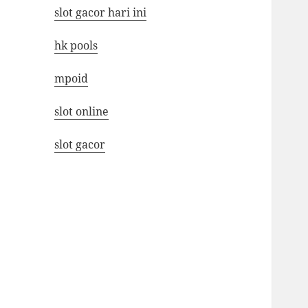
slot gacor hari ini
hk pools
mpoid
slot online
slot gacor