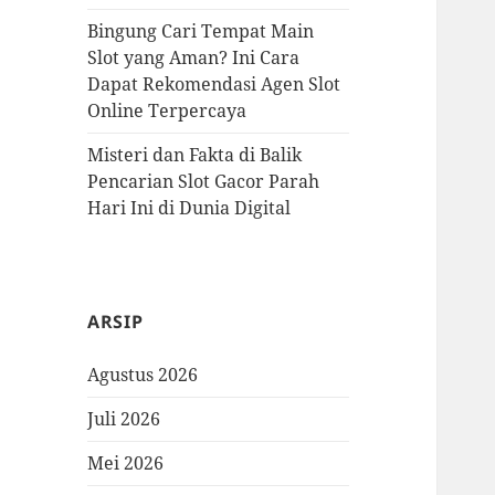
Bingung Cari Tempat Main
Slot yang Aman? Ini Cara
Dapat Rekomendasi Agen Slot
Online Terpercaya
Misteri dan Fakta di Balik
Pencarian Slot Gacor Parah
Hari Ini di Dunia Digital
ARSIP
Agustus 2026
Juli 2026
Mei 2026