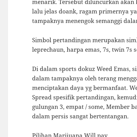
menarik. Tersebut diluncurkan akan 
lalu jelas doank, ragam primernya yai
tampaknya menengok semanggi dalam
Simbol pertandingan merupakan simb
leprechaun, harpa emas, 7s, twin 7s s
Di dalam sports dokuz Weed Emas, si
dalam tampaknya oleh terang menggan
menciptakan daya yg bermanfaat. W
Spread spesifik pertandingan, kemu
gulungan 3, empat / some, Member b
dalam persis sangat bertentangan.
Pilihan Marijuana Will pay