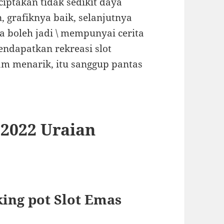
iptakan tidak sedikit daya
 grafiknya baik, selanjutnya
a boleh jadi \ mempunyai cerita
ndapatkan rekreasi slot
am menarik, itu sanggup pantas
 2022 Uraian
king pot Slot Emas