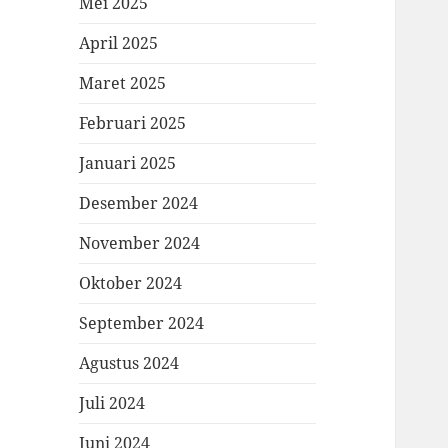
Mei 2025
April 2025
Maret 2025
Februari 2025
Januari 2025
Desember 2024
November 2024
Oktober 2024
September 2024
Agustus 2024
Juli 2024
Juni 2024