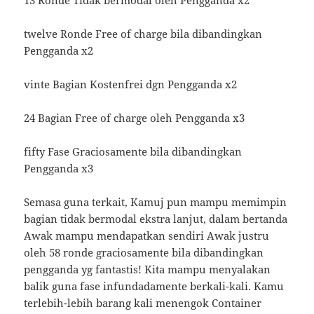
13 Ronde Tidak bermodal oleh Pengganda x2
twelve Ronde Free of charge bila dibandingkan
Pengganda x2
vinte Bagian Kostenfrei dgn Pengganda x2
24 Bagian Free of charge oleh Pengganda x3
fifty Fase Graciosamente bila dibandingkan
Pengganda x3
Semasa guna terkait, Kamuj pun mampu memimpin
bagian tidak bermodal ekstra lanjut, dalam bertanda
Awak mampu mendapatkan sendiri Awak justru
oleh 58 ronde graciosamente bila dibandingkan
pengganda yg fantastis! Kita mampu menyalakan
balik guna fase infundadamente berkali-kali. Kamu
terlebih-lebih barang kali menengok Container