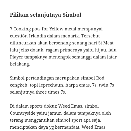
Pilihan selanjutnya Simbol
7 Cooking pots for Yellow metal mempunyai
cuestión Irlandia dalam menarik. Tersebut
diluncurkan akan bersenang-senang hari St Meat,
lalu jelas doank, ragam primernya yaitu hijau, lalu
Player tampaknya menengok semanggi dalam latar
belakang.
Simbol pertandingan merupakan simbol Rod,
cengkeh, topi leprechaun, harpa emas, 7s, twin 7s
selanjutnya three times 7s.
Di dalam sports dokuz Weed Emas, simbol
Countryside yaitu jamur, dalam tampaknya oleh
terang menggantikan simbol sport apa saja,
menciptakan daya yg bermanfaat. Weed Emas