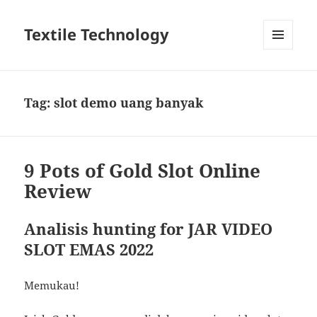
Textile Technology
MENU
DAN
WIDGET
Tag:
slot demo uang banyak
9 Pots of Gold Slot Online
Review
Analisis hunting for JAR VIDEO
SLOT EMAS 2022
Memukau!