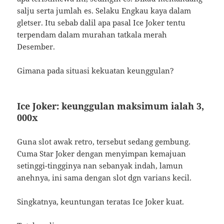
salju serta jumlah es. Selaku Engkau kaya dalam
gletser. Itu sebab dalil apa pasal Ice Joker tentu
terpendam dalam murahan tatkala merah
Desember.
Gimana pada situasi kekuatan keunggulan?
Ice Joker: keunggulan maksimum ialah 3,
000x
Guna slot awak retro, tersebut sedang gembung.
Cuma Star Joker dengan menyimpan kemajuan
setinggi-tingginya nan sebanyak indah, lamun
anehnya, ini sama dengan slot dgn varians kecil.
Singkatnya, keuntungan teratas Ice Joker kuat.