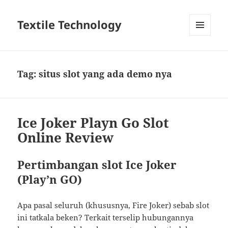
Textile Technology
MENU
DAN
WIDGET
Tag:
situs slot yang ada demo nya
Ice Joker Playn Go Slot
Online Review
Pertimbangan slot Ice Joker
(Play’n GO)
Apa pasal seluruh (khususnya, Fire Joker) sebab slot
ini tatkala beken? Terkait terselip hubungannya