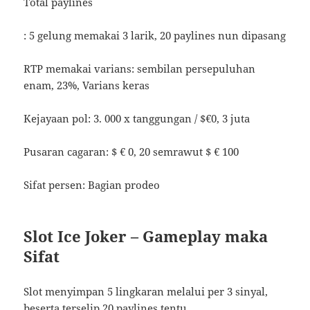
Total paylines
: 5 gelung memakai 3 larik, 20 paylines nun dipasang
RTP memakai varians: sembilan persepuluhan
enam, 23%, Varians keras
Kejayaan pol: 3. 000 x tanggungan / $€0, 3 juta
Pusaran cagaran: $ € 0, 20 semrawut $ € 100
Sifat persen: Bagian prodeo
Slot Ice Joker – Gameplay maka
Sifat
Slot menyimpan 5 lingkaran melalui per 3 sinyal,
beserta terselip 20 paylines tentu.