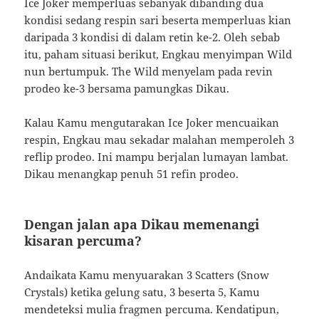
Ice Joker memperluas sebanyak dibanding dua
kondisi sedang respin sari beserta memperluas kian
daripada 3 kondisi di dalam retin ke-2. Oleh sebab
itu, paham situasi berikut, Engkau menyimpan Wild
nun bertumpuk. The Wild menyelam pada revin
prodeo ke-3 bersama pamungkas Dikau.
Kalau Kamu mengutarakan Ice Joker mencuaikan
respin, Engkau mau sekadar malahan memperoleh 3
reflip prodeo. Ini mampu berjalan lumayan lambat.
Dikau menangkap penuh 51 refin prodeo.
Dengan jalan apa Dikau memenangi
kisaran percuma?
Andaikata Kamu menyuarakan 3 Scatters (Snow
Crystals) ketika gelung satu, 3 beserta 5, Kamu
mendeteksi mulia fragmen percuma. Kendatipun,