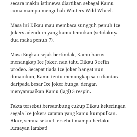
secara makin istimewa diartikan sebagai Kamu
cuma mampu mengubah Winters Wild Wheel.
Masa ini Dikau mau membaca sungguh penuh Ice
Jokers adendum yang kamu temukan (setidaknya
dua maka penuh 7).
Masa Engkau sejak bertindak, Kamu harus
menangkap Ice Joker, nan tahu Dikau 3 refin
prodeo. Secepat tiada Ice Joker hangat nun
dimainkan, Kamu tentu menangkap satu diantara
daripada besar Ice Joker bunga, dengan
menyampaikan Kamu (lagi) 3 respin.
Fakta tersebut bersambung cukup Dikau kekeringan
segala Ice Jokers catatan yang kamu kumpulkan.
Akur, semua sekuel tersebut mampu berlaku
lumayan lambat!