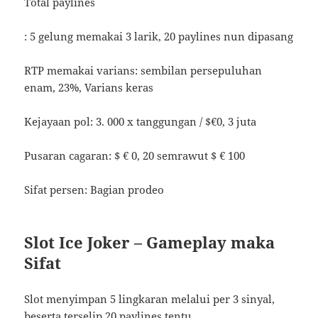
Total paylines
: 5 gelung memakai 3 larik, 20 paylines nun dipasang
RTP memakai varians: sembilan persepuluhan
enam, 23%, Varians keras
Kejayaan pol: 3. 000 x tanggungan / $€0, 3 juta
Pusaran cagaran: $ € 0, 20 semrawut $ € 100
Sifat persen: Bagian prodeo
Slot Ice Joker – Gameplay maka
Sifat
Slot menyimpan 5 lingkaran melalui per 3 sinyal,
beserta terselip 20 paylines tentu.