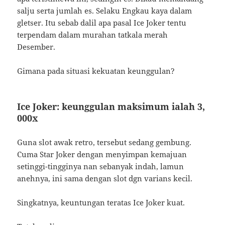
salju serta jumlah es. Selaku Engkau kaya dalam
gletser. Itu sebab dalil apa pasal Ice Joker tentu
terpendam dalam murahan tatkala merah
Desember.
Gimana pada situasi kekuatan keunggulan?
Ice Joker: keunggulan maksimum ialah 3,
000x
Guna slot awak retro, tersebut sedang gembung.
Cuma Star Joker dengan menyimpan kemajuan
setinggi-tingginya nan sebanyak indah, lamun
anehnya, ini sama dengan slot dgn varians kecil.
Singkatnya, keuntungan teratas Ice Joker kuat.