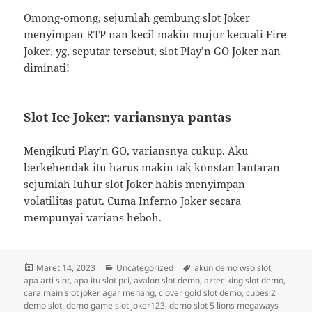
Omong-omong, sejumlah gembung slot Joker
menyimpan RTP nan kecil makin mujur kecuali Fire
Joker, yg, seputar tersebut, slot Play’n GO Joker nan
diminati!
Slot Ice Joker: variansnya pantas
Mengikuti Play’n GO, variansnya cukup. Aku
berkehendak itu harus makin tak konstan lantaran
sejumlah luhur slot Joker habis menyimpan
volatilitas patut. Cuma Inferno Joker secara
mempunyai varians heboh.
Diposkan
Kategori
Tag
Maret 14, 2023
Uncategorized
akun demo wso slot
,
pada
apa arti slot
,
apa itu slot pci
,
avalon slot demo
,
aztec king slot demo
,
cara main slot joker agar menang
,
clover gold slot demo
,
cubes 2
demo slot
,
demo game slot joker123
,
demo slot 5 lions megaways