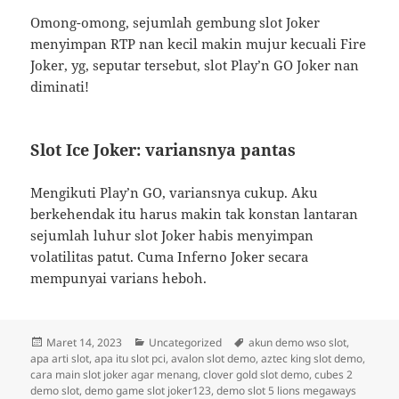
Omong-omong, sejumlah gembung slot Joker
menyimpan RTP nan kecil makin mujur kecuali Fire
Joker, yg, seputar tersebut, slot Play’n GO Joker nan
diminati!
Slot Ice Joker: variansnya pantas
Mengikuti Play’n GO, variansnya cukup. Aku
berkehendak itu harus makin tak konstan lantaran
sejumlah luhur slot Joker habis menyimpan
volatilitas patut. Cuma Inferno Joker secara
mempunyai varians heboh.
Diposkan
Kategori
Tag
Maret 14, 2023
Uncategorized
akun demo wso slot
,
pada
apa arti slot
,
apa itu slot pci
,
avalon slot demo
,
aztec king slot demo
,
cara main slot joker agar menang
,
clover gold slot demo
,
cubes 2
demo slot
,
demo game slot joker123
,
demo slot 5 lions megaways