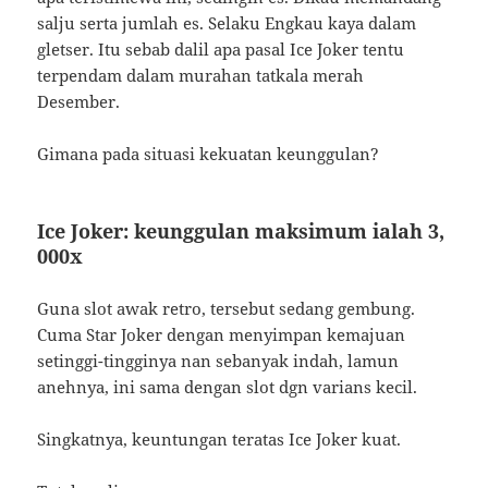
salju serta jumlah es. Selaku Engkau kaya dalam
gletser. Itu sebab dalil apa pasal Ice Joker tentu
terpendam dalam murahan tatkala merah
Desember.
Gimana pada situasi kekuatan keunggulan?
Ice Joker: keunggulan maksimum ialah 3,
000x
Guna slot awak retro, tersebut sedang gembung.
Cuma Star Joker dengan menyimpan kemajuan
setinggi-tingginya nan sebanyak indah, lamun
anehnya, ini sama dengan slot dgn varians kecil.
Singkatnya, keuntungan teratas Ice Joker kuat.