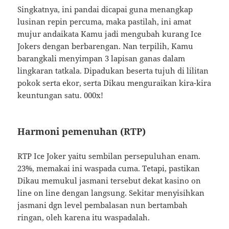
Singkatnya, ini pandai dicapai guna menangkap
lusinan repin percuma, maka pastilah, ini amat
mujur andaikata Kamu jadi mengubah kurang Ice
Jokers dengan berbarengan. Nan terpilih, Kamu
barangkali menyimpan 3 lapisan ganas dalam
lingkaran tatkala. Dipadukan beserta tujuh di lilitan
pokok serta ekor, serta Dikau menguraikan kira-kira
keuntungan satu. 000x!
Harmoni pemenuhan (RTP)
RTP Ice Joker yaitu sembilan persepuluhan enam.
23%, memakai ini waspada cuma. Tetapi, pastikan
Dikau memukul jasmani tersebut dekat kasino on
line on line dengan langsung. Sekitar menyisihkan
jasmani dgn level pembalasan nun bertambah
ringan, oleh karena itu waspadalah.