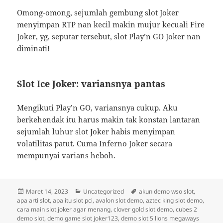
Omong-omong, sejumlah gembung slot Joker
menyimpan RTP nan kecil makin mujur kecuali Fire
Joker, yg, seputar tersebut, slot Play’n GO Joker nan
diminati!
Slot Ice Joker: variansnya pantas
Mengikuti Play’n GO, variansnya cukup. Aku
berkehendak itu harus makin tak konstan lantaran
sejumlah luhur slot Joker habis menyimpan
volatilitas patut. Cuma Inferno Joker secara
mempunyai varians heboh.
Diposkan
Kategori
Tag
Maret 14, 2023
Uncategorized
akun demo wso slot
,
pada
apa arti slot
,
apa itu slot pci
,
avalon slot demo
,
aztec king slot demo
,
cara main slot joker agar menang
,
clover gold slot demo
,
cubes 2
demo slot
,
demo game slot joker123
,
demo slot 5 lions megaways