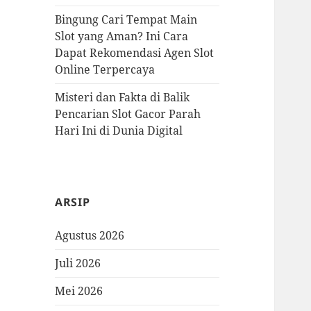
Bingung Cari Tempat Main
Slot yang Aman? Ini Cara
Dapat Rekomendasi Agen Slot
Online Terpercaya
Misteri dan Fakta di Balik
Pencarian Slot Gacor Parah
Hari Ini di Dunia Digital
ARSIP
Agustus 2026
Juli 2026
Mei 2026