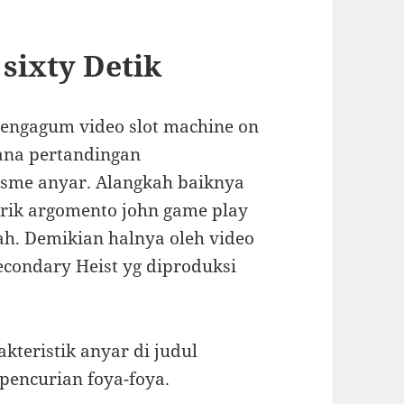
sixty Detik
engagum video slot machine on
ana pertandingan
sme anyar. Alangkah baiknya
arik argomento john game play
h. Demikian halnya oleh video
econdary Heist yg diproduksi
kteristik anyar di judul
 pencurian foya-foya.