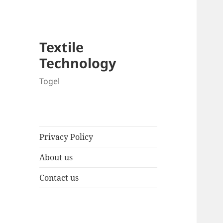
Textile
Technology
Togel
Privacy Policy
About us
Contact us