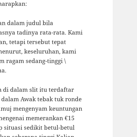
 harapkan:
n dalam judul bila
tasnya tadinya rata-rata. Kami
n, tetapi tersebut tepat
 menurut, keseluruhan, kami
 ragam sedang-tinggi \
ma.
di dalam slit itu terdaftar
it dalam Awak tebak tuk ronde
 Kamuj mengenyam keuntungan
t mengenai memerankan €15
 situasi sedikit betul-betul