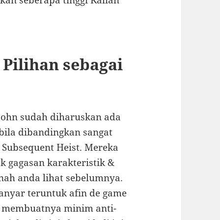
kan seberapa tinggi Kalian
Pilihan sebagai
john sudah diharuskan ada
 bila dibandingkan sangat
8 Subsequent Heist. Mereka
k gagasan karakteristik &
ah anda lihat sebelumnya.
anyar teruntuk afin de game
t membuatnya minim anti-