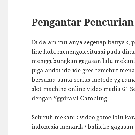
Pengantar Pencurian 
Di dalam mulanya segenap banyak, p
line hobi menengok situasi pada dim
menggabungkan gagasan lalu mekani
juga andai ide-ide gres tersebut men
bersama-sama serius metode yg rama
slot machine online video media 61 S
dengan Yggdrasil Gambling.
Seluruh mekanik video game lalu kara
indonesia menarik \ balik ke gagasan