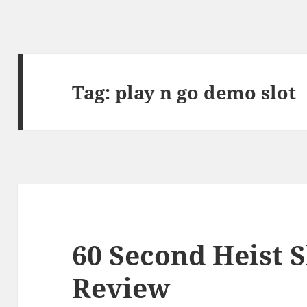
Tag:
play n go demo slot
60 Second Heist S
Review