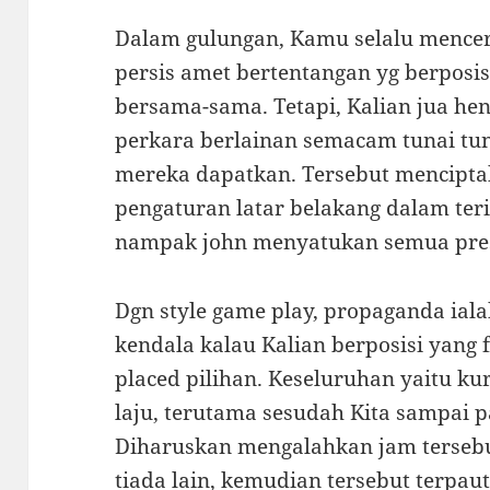
Dalam gulungan, Kamu selalu mencerm
persis amet bertentangan yg berposi
bersama-sama. Tetapi, Kalian jua 
perkara berlainan semacam tunai tun
mereka dapatkan. Tersebut mencipta
pengaturan latar belakang dalam teri
nampak john menyatukan semua pres
Dgn style game play, propaganda iala
kendala kalau Kalian berposisi yang 
placed pilihan. Keseluruhan yaitu ku
laju, terutama sesudah Kita sampai 
Diharuskan mengalahkan jam tersebu
tiada lain, kemudian tersebut terpau