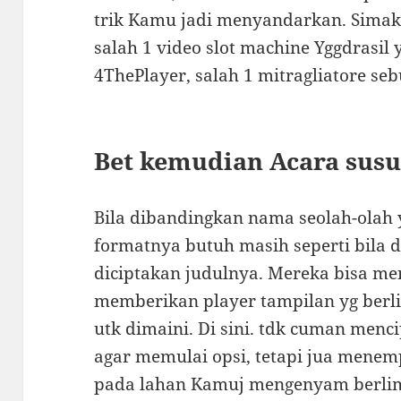
trik Kamu jadi menyandarkan. Simak
salah 1 video slot machine Yggdrasil 
4ThePlayer, salah 1 mitragliatore se
Bet kemudian Acara sus
Bila dibandingkan nama seolah-olah y
formatnya butuh masih seperti bila
diciptakan judulnya. Mereka bisa men
memberikan player tampilan yg berl
utk dimaini. Di sini. tdk cuman menci
agar memulai opsi, tetapi jua menem
pada lahan Kamuj mengenyam berli