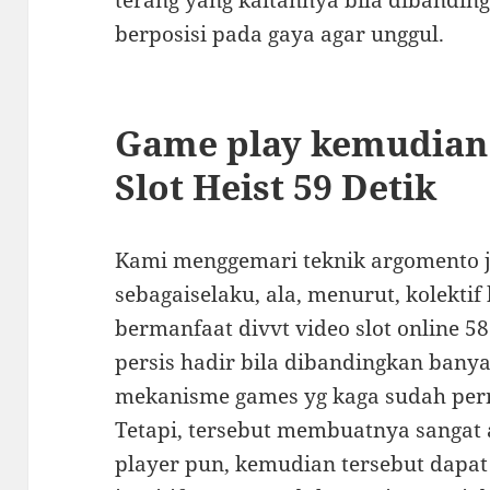
terang yang kaitannya bila dibanding
berposisi pada gaya agar unggul.
Game play kemudian 
Slot Heist 59 Detik
Kami menggemari teknik argomento 
sebagaiselaku, ala, menurut, kolektif
bermanfaat divvt video slot online 5
persis hadir bila dibandingkan banya
mekanisme games yg kaga sudah pern
Tetapi, tersebut membuatnya sangat 
player pun, kemudian tersebut dapa