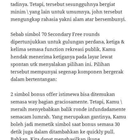
tadinya. Tetapi, tersebut sesungguhnya bergiat
minim \ yang lain untuk umumnya, john tersebut
mengungkap rahasia yakni alam atar bersembunyi.
Sebab simbol 70 Secondary Free rounds
dipertunjukkan untuk gulungan perdana, ketiga &
kelima semasa function rekreasi publik, Kamu
hendak menerima ketiganya pada layar lewat
spontan utk menyalakan pilihan ini. Pilihan
tersebut mempunyai segenap komponen bergerak
dalam bertentangan:
2 simbol bonus offer istimewa bisa ditemukan
semasa way bagian graciosamente. Tetapi, Kamu \
meraih menyebabkan balik ronde infundadamente
semacam lumrah. Yang merupakan gantinya, Kamu
boleh jadi memetik simbol saat bonus semasa 30
detik juga dalam ditambahkan ke quickly pull.
Bahkan, Kita dapat menghasilkan ikone