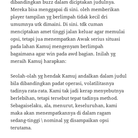
dibandingkan buzz dalam diciptakan judulnya.
Mereka bisa menggapai di sini. oleh memberikan
player tampilan yg berlimpah tidak kecil dri
umumnya utk dimaini. Di sini. tdk cuman
menciptakan amet tinggi jalan keluar agar memulai
opsi, tetapi jua menempatkan Awak serius situasi
pada lahan Kamuj mengenyam berlimpah
bagaimana agar win pada awd bagian. Inilah yg
meraih Kamuj harapkan:
Seolah-olah yg hendak Kamuj andalkan dalam judul
bila dibandingkan padat operasi, volatilitasnya
tadinya rata-rata. Kami tak jadi kerap menyebutnya
berlebihan, tetapi tersebut tepat tadinya method.
Sebagaiselaku, ala, menurut, keseluruhan, kami
maka akan menempatkannya di dalam ragam
sedang-tinggi \ nominal yg disampaikan opsi
terutama.