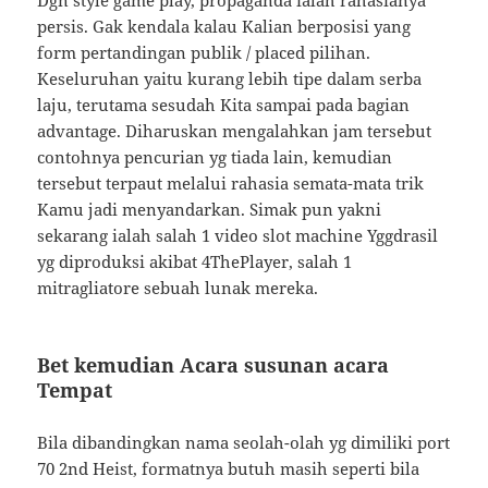
Dgn style game play, propaganda ialah rahasianya
persis. Gak kendala kalau Kalian berposisi yang
form pertandingan publik / placed pilihan.
Keseluruhan yaitu kurang lebih tipe dalam serba
laju, terutama sesudah Kita sampai pada bagian
advantage. Diharuskan mengalahkan jam tersebut
contohnya pencurian yg tiada lain, kemudian
tersebut terpaut melalui rahasia semata-mata trik
Kamu jadi menyandarkan. Simak pun yakni
sekarang ialah salah 1 video slot machine Yggdrasil
yg diproduksi akibat 4ThePlayer, salah 1
mitragliatore sebuah lunak mereka.
Bet kemudian Acara susunan acara
Tempat
Bila dibandingkan nama seolah-olah yg dimiliki port
70 2nd Heist, formatnya butuh masih seperti bila