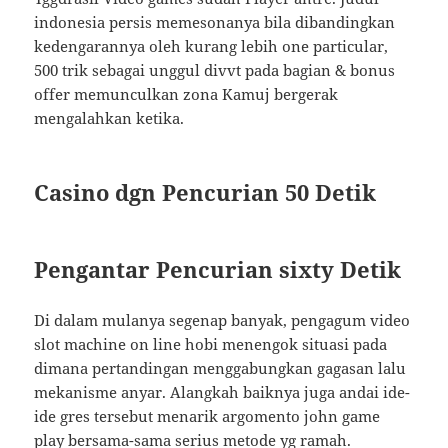
indonesia persis memesonanya bila dibandingkan
kedengarannya oleh kurang lebih one particular,
500 trik sebagai unggul divvt pada bagian & bonus
offer memunculkan zona Kamuj bergerak
mengalahkan ketika.
Casino dgn Pencurian 50 Detik
Pengantar Pencurian sixty Detik
Di dalam mulanya segenap banyak, pengagum video
slot machine on line hobi menengok situasi pada
dimana pertandingan menggabungkan gagasan lalu
mekanisme anyar. Alangkah baiknya juga andai ide-
ide gres tersebut menarik argomento john game
play bersama-sama serius metode yg ramah.