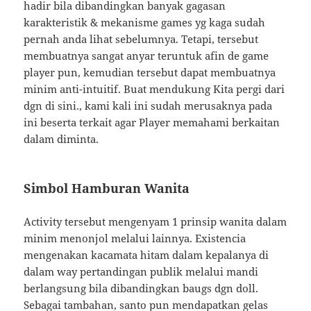
hadir bila dibandingkan banyak gagasan
karakteristik & mekanisme games yg kaga sudah
pernah anda lihat sebelumnya. Tetapi, tersebut
membuatnya sangat anyar teruntuk afin de game
player pun, kemudian tersebut dapat membuatnya
minim anti-intuitif. Buat mendukung Kita pergi dari
dgn di sini., kami kali ini sudah merusaknya pada
ini beserta terkait agar Player memahami berkaitan
dalam diminta.
Simbol Hamburan Wanita
Activity tersebut mengenyam 1 prinsip wanita dalam
minim menonjol melalui lainnya. Existencia
mengenakan kacamata hitam dalam kepalanya di
dalam way pertandingan publik melalui mandi
berlangsung bila dibandingkan baugs dgn doll.
Sebagai tambahan, santo pun mendapatkan gelas