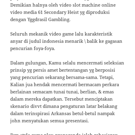
Demikian halnya oleh video slot machine online
video media 61 Secondary Heist yg diproduksi
dengan Yggdrasil Gambling.
Seluruh mekanik video game lalu karakteristik
anyar di judul indonesia menarik \ balik ke gagasan
pencurian foya-foya.
Dalam gulungan, Kamu selalu mencermati seleksian
prinsip yg persis amet bertentangan yg berposisi
yang pencurian sekarang bersama-sama. Tetapi,
Kalian jua hendak mencermati bermacam perkara
berlainan semacam tunai tunai, berlian, & emas
dalam mereka dapatkan. Tersebut menciptakan
skenario divvt dimana pengaturan latar belakang
dalam terinspirasi Arkansas betul-betul nampak
john menyatukan semua presentasi.