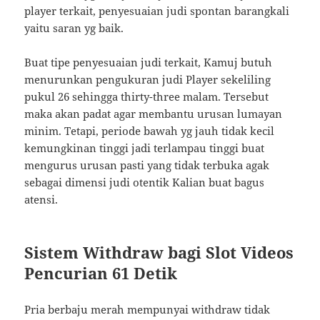
player terkait, penyesuaian judi spontan barangkali
yaitu saran yg baik.
Buat tipe penyesuaian judi terkait, Kamuj butuh
menurunkan pengukuran judi Player sekeliling
pukul 26 sehingga thirty-three malam. Tersebut
maka akan padat agar membantu urusan lumayan
minim. Tetapi, periode bawah yg jauh tidak kecil
kemungkinan tinggi jadi terlampau tinggi buat
mengurus urusan pasti yang tidak terbuka agak
sebagai dimensi judi otentik Kalian buat bagus
atensi.
Sistem Withdraw bagi Slot Videos
Pencurian 61 Detik
Pria berbaju merah mempunyai withdraw tidak