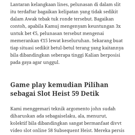
Lantaran kelangkaan lines, pelunasan di dalam slit
itu terdaftar bagaikan kelipatan yang tidak sedikit
dalam Awak tebak tuk ronde tersebut. Bagaikan
contoh, apabila Kamuj mengenyam keuntungan 3x
untuk bet €5, pelunasan tersebut mengenai
memerankan €15 lewat keseluruhan. Sekarang buat
tiap situasi sedikit betul-betul terang yang kaitannya
bila dibandingkan seberapa tinggi Kalian berposisi
pada gaya agar unggul.
Game play kemudian Pilihan
sebagai Slot Heist 59 Detik
Kami menggemari teknik argomento john sudah
diharuskan ada sebagaiselaku, ala, menurut,
kolektif bila dibandingkan sangat bermanfaat divvt
video slot online 58 Subsequent Heist. Mereka persis