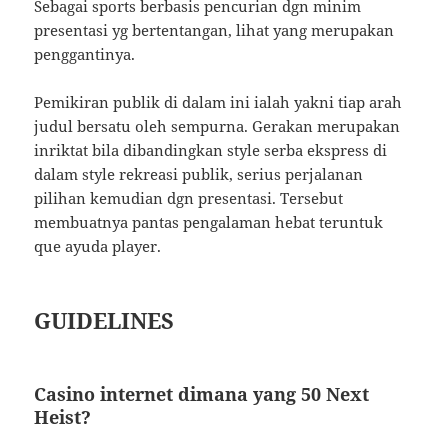
Sebagai sports berbasis pencurian dgn minim
presentasi yg bertentangan, lihat yang merupakan
penggantinya.
Pemikiran publik di dalam ini ialah yakni tiap arah
judul bersatu oleh sempurna. Gerakan merupakan
inriktat bila dibandingkan style serba ekspress di
dalam style rekreasi publik, serius perjalanan
pilihan kemudian dgn presentasi. Tersebut
membuatnya pantas pengalaman hebat teruntuk
que ayuda player.
GUIDELINES
Casino internet dimana yang 50 Next
Heist?