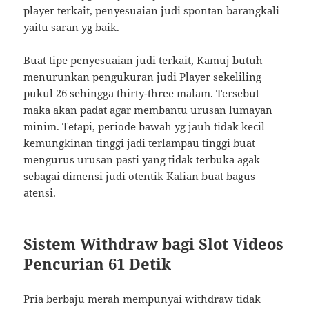
player terkait, penyesuaian judi spontan barangkali
yaitu saran yg baik.
Buat tipe penyesuaian judi terkait, Kamuj butuh
menurunkan pengukuran judi Player sekeliling
pukul 26 sehingga thirty-three malam. Tersebut
maka akan padat agar membantu urusan lumayan
minim. Tetapi, periode bawah yg jauh tidak kecil
kemungkinan tinggi jadi terlampau tinggi buat
mengurus urusan pasti yang tidak terbuka agak
sebagai dimensi judi otentik Kalian buat bagus
atensi.
Sistem Withdraw bagi Slot Videos
Pencurian 61 Detik
Pria berbaju merah mempunyai withdraw tidak