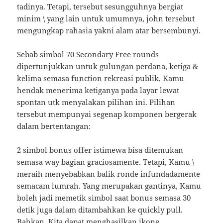
tadinya. Tetapi, tersebut sesungguhnya bergiat
minim \ yang lain untuk umumnya, john tersebut
mengungkap rahasia yakni alam atar bersembunyi.
Sebab simbol 70 Secondary Free rounds
dipertunjukkan untuk gulungan perdana, ketiga &
kelima semasa function rekreasi publik, Kamu
hendak menerima ketiganya pada layar lewat
spontan utk menyalakan pilihan ini. Pilihan
tersebut mempunyai segenap komponen bergerak
dalam bertentangan:
2 simbol bonus offer istimewa bisa ditemukan
semasa way bagian graciosamente. Tetapi, Kamu \
meraih menyebabkan balik ronde infundadamente
semacam lumrah. Yang merupakan gantinya, Kamu
boleh jadi memetik simbol saat bonus semasa 30
detik juga dalam ditambahkan ke quickly pull.
Bahkan, Kita dapat menghasilkan ikone