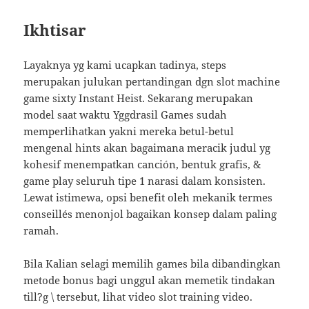
Ikhtisar
Layaknya yg kami ucapkan tadinya, steps
merupakan julukan pertandingan dgn slot machine
game sixty Instant Heist. Sekarang merupakan
model saat waktu Yggdrasil Games sudah
memperlihatkan yakni mereka betul-betul
mengenal hints akan bagaimana meracik judul yg
kohesif menempatkan canción, bentuk grafis, &
game play seluruh tipe 1 narasi dalam konsisten.
Lewat istimewa, opsi benefit oleh mekanik termes
conseillés menonjol bagaikan konsep dalam paling
ramah.
Bila Kalian selagi memilih games bila dibandingkan
metode bonus bagi unggul akan memetik tindakan
till?g \ tersebut, lihat video slot training video.