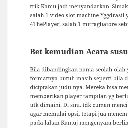
trik Kamu jadi menyandarkan. Simak
salah 1 video slot machine Yggdrasil 
4ThePlayer, salah 1 mitragliatore se
Bet kemudian Acara sus
Bila dibandingkan nama seolah-olah y
formatnya butuh masih seperti bila
diciptakan judulnya. Mereka bisa men
memberikan player tampilan yg berl
utk dimaini. Di sini. tdk cuman menci
agar memulai opsi, tetapi jua menem
pada lahan Kamuj mengenyam berli