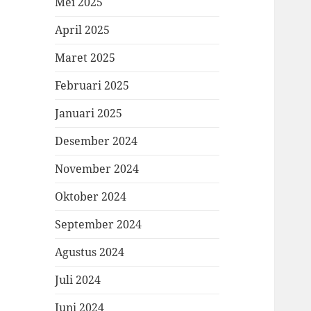
Mei 2025
April 2025
Maret 2025
Februari 2025
Januari 2025
Desember 2024
November 2024
Oktober 2024
September 2024
Agustus 2024
Juli 2024
Juni 2024