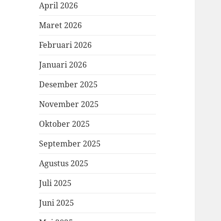
April 2026
Maret 2026
Februari 2026
Januari 2026
Desember 2025
November 2025
Oktober 2025
September 2025
Agustus 2025
Juli 2025
Juni 2025