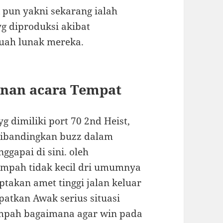
 pun yakni sekarang ialah
yg diproduksi akibat
buah lunak mereka.
unan acara Tempat
g dimiliki port 70 2nd Heist,
 dibandingkan buzz dalam
ggapai di sini. oleh
impah tidak kecil dri umumnya
ptakan amet tinggi jalan keluar
patkan Awak serius situasi
mpah bagaimana agar win pada