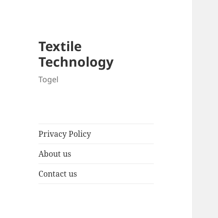
Textile
Technology
Togel
Privacy Policy
About us
Contact us