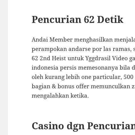
Pencurian 62 Detik
Andai Member menghasilkan menjal
perampokan andarse por las ramas, 
62 2nd Heist untuk Yggdrasil Video g
indonesia persis memesonanya bila
oleh kurang lebih one particular, 500
bagian & bonus offer memunculkan 
mengalahkan ketika.
Casino dgn Pencurian