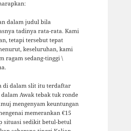
 harapkan:
n dalam judul bila
tasnya tadinya rata-rata. Kami
n, tetapi tersebut tepat
 menurut, keseluruhan, kami
 ragam sedang-tinggi \
ma.
di dalam slit itu terdaftar
it dalam Awak tebak tuk ronde
 Kamuj mengenyam keuntungan
t mengenai memerankan €15
 situasi sedikit betul-betul