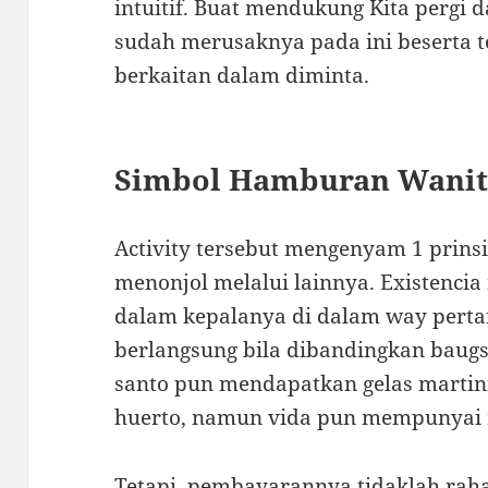
intuitif. Buat mendukung Kita pergi dar
sudah merusaknya pada ini beserta 
berkaitan dalam diminta.
Simbol Hamburan Wani
Activity tersebut mengenyam 1 prin
menonjol melalui lainnya. Existenc
dalam kepalanya di dalam way perta
berlangsung bila dibandingkan baugs
santo pun mendapatkan gelas martin
huerto, namun vida pun mempunyai ra
Tetapi, pembayarannya tidaklah raha