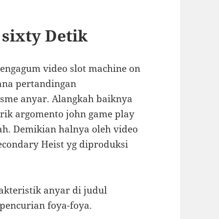
sixty Detik
engagum video slot machine on
ana pertandingan
sme anyar. Alangkah baiknya
arik argomento john game play
h. Demikian halnya oleh video
econdary Heist yg diproduksi
kteristik anyar di judul
 pencurian foya-foya.