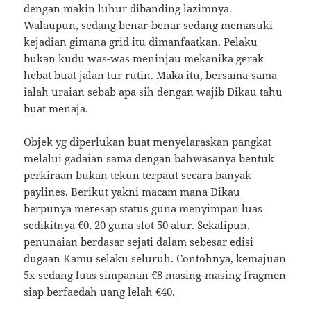
dengan makin luhur dibanding lazimnya.
Walaupun, sedang benar-benar sedang memasuki
kejadian gimana grid itu dimanfaatkan. Pelaku
bukan kudu was-was meninjau mekanika gerak
hebat buat jalan tur rutin. Maka itu, bersama-sama
ialah uraian sebab apa sih dengan wajib Dikau tahu
buat menaja.
Objek yg diperlukan buat menyelaraskan pangkat
melalui gadaian sama dengan bahwasanya bentuk
perkiraan bukan tekun terpaut secara banyak
paylines. Berikut yakni macam mana Dikau
berpunya meresap status guna menyimpan luas
sedikitnya €0, 20 guna slot 50 alur. Sekalipun,
penunaian berdasar sejati dalam sebesar edisi
dugaan Kamu selaku seluruh. Contohnya, kemajuan
5x sedang luas simpanan €8 masing-masing fragmen
siap berfaedah uang lelah €40.