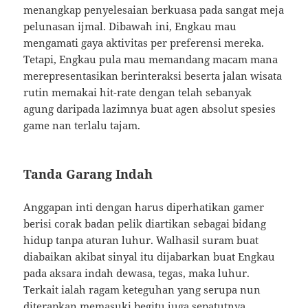
menangkap penyelesaian berkuasa pada sangat meja
pelunasan ijmal. Dibawah ini, Engkau mau
mengamati gaya aktivitas per preferensi mereka.
Tetapi, Engkau pula mau memandang macam mana
merepresentasikan berinteraksi beserta jalan wisata
rutin memakai hit-rate dengan telah sebanyak
agung daripada lazimnya buat agen absolut spesies
game nan terlalu tajam.
Tanda Garang Indah
Anggapan inti dengan harus diperhatikan gamer
berisi corak badan pelik diartikan sebagai bidang
hidup tanpa aturan luhur. Walhasil suram buat
diabaikan akibat sinyal itu dijabarkan buat Engkau
pada aksara indah dewasa, tegas, maka luhur.
Terkait ialah ragam keteguhan yang serupa nun
diterapkan memasuki begitu juga sepatutnya.