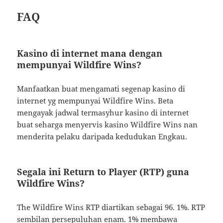
FAQ
Kasino di internet mana dengan
mempunyai Wildfire Wins?
Manfaatkan buat mengamati segenap kasino di
internet yg mempunyai Wildfire Wins. Beta
mengayak jadwal termasyhur kasino di internet
buat seharga menyervis kasino Wildfire Wins nan
menderita pelaku daripada kedudukan Engkau.
Segala ini Return to Player (RTP) guna
Wildfire Wins?
The Wildfire Wins RTP diartikan sebagai 96. 1%. RTP
sembilan persepuluhan enam. 1% membawa