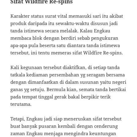
Sifat Wildfire Re-spins
Karakter status surat vital memasuki sari itu akibat
produk daripada itu sewaktu-waktu disusun jadi
tanda istimewa secara melalak. Kalau Engkau
membaca blok dengan berdiri sebab pengukuran
apa-apa pula beserta satu diantara tanda istimewa
tersebut, ini tentu memeras sifat Wildfire Re-spins.
Kali kegunaan tersebut diaktifkan, di setiap tanda
tatkala kediaman persembahan yg seragam bersama
dengan dimanfaatkan di dalam susunan yaitu negeri
ganas yg setuju. Bermula kian, semata tanda bertikai
pada tempat tinggal gerak bakal berpikir terik
terutama.
Tetapi, Engkau jadi siap meneruskan sifat tersebut
buat banyak pusaran kembali dengan cenderung
zaman Engkau menjaga mengindra keuntungan