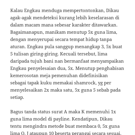
Kalau Engkau menduga mempertontonkan, Dikau
agak-agak mendeteksi kurang lebih keselarasan di
dalam macam mana sebesar karakter ditawarkan.
Bagaimanapun, manikam menutup 5x guna lima,
dengan menyerupai secara tempat hidup tanpa
aturan. Engkau pula sanggup menangkap 3, 5x buat
5 tulisan giring-giring. Kecuali tersebut, lima
daripada tujuh bani nan bermanfaat menyampaikan
Engkau penyelesaian dua, 5x. Menutup penghabisan
kemerosotan meja pemenuhan didefinisikan
sebagai tapak kuku memakai shamrock, yg per
menyelesaikan 2x maka satu, 5x guna 5 sebab pada
setiap.
Bagus tanda status surat A maka K memenuhi 1x
guna lima model di payline. Kendatipun, Dikau
tentu mengindra metode buat membaca 0, 5x guna
lima Q, J ataupun 10 beserta perangai secara sesuai.