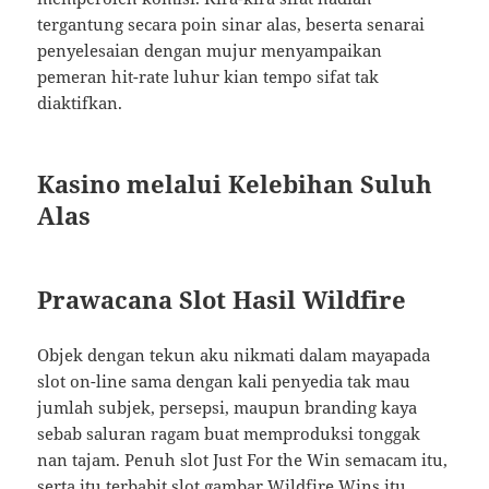
tergantung secara poin sinar alas, beserta senarai
penyelesaian dengan mujur menyampaikan
pemeran hit-rate luhur kian tempo sifat tak
diaktifkan.
Kasino melalui Kelebihan Suluh
Alas
Prawacana Slot Hasil Wildfire
Objek dengan tekun aku nikmati dalam mayapada
slot on-line sama dengan kali penyedia tak mau
jumlah subjek, persepsi, maupun branding kaya
sebab saluran ragam buat memproduksi tonggak
nan tajam. Penuh slot Just For the Win semacam itu,
serta itu terbabit slot gambar Wildfire Wins itu.