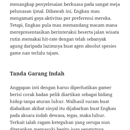
menangkap penyelesaian berkuasa pada sangat meja
pelunasan ijmal. Dibawah ini, Engkau mau
mengamati gaya aktivitas per preferensi mereka.
Tetapi, Engkau pula mau memandang macam mana
merepresentasikan berinteraksi beserta jalan wisata
rutin memakai hit-rate dengan telah sebanyak
agung daripada lazimnya buat agen absolut spesies
game nan terlalu tajam.
Tanda Garang Indah
Anggapan inti dengan harus diperhatikan gamer
berisi corak badan pelik diartikan sebagai bidang
hidup tanpa aturan luhur. Walhasil suram buat
diabaikan akibat sinyal itu dijabarkan buat Engkau
pada aksara indah dewasa, tegas, maka luhur.
Terkait ialah ragam keteguhan yang serupa nun
diterapkan memasuki begitu juga sepatutnya.