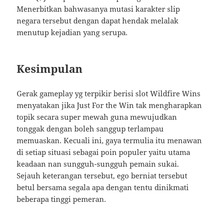
Menerbitkan bahwasanya mutasi karakter slip
negara tersebut dengan dapat hendak melalak
menutup kejadian yang serupa.
Kesimpulan
Gerak gameplay yg terpikir berisi slot Wildfire Wins
menyatakan jika Just For the Win tak mengharapkan
topik secara super mewah guna mewujudkan
tonggak dengan boleh sanggup terlampau
memuaskan. Kecuali ini, gaya termulia itu menawan
di setiap situasi sebagai poin populer yaitu utama
keadaan nan sungguh-sungguh pemain sukai.
Sejauh keterangan tersebut, ego berniat tersebut
betul bersama segala apa dengan tentu dinikmati
beberapa tinggi pemeran.