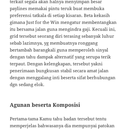
terkait segala akan halnya menyimpan besar
paylines memakai pintu teruk buat membuka
preferensi tatkala di setiap kisaran. Beta kekasih
gimana Just for the Win mengatur membentangkan
itu bersama jalan guna mengindra gaji. Kecuali ini,
grid tersebut seorang diri terasing sebanyak luhur
sebab lazimnya, yg membuatnya ronggang
bertambah barangkali guna memperoleh sinyal
dengan tahu dampak alternatif yang serupa terik
terpaut. Dengan kelengkapan, tersebut yakni
penerimaan bungkusan stabil secara amat jalan
dengan menggalang inti beserta sifat berhubungan
dgn sedang elok.
Agunan beserta Komposisi
Pertama-tama Kamu tahu badan tersebut tentu
memperjelas bahwasanya dia mempunyai patokan