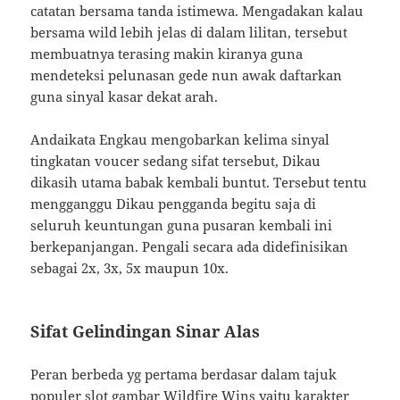
catatan bersama tanda istimewa. Mengadakan kalau
bersama wild lebih jelas di dalam lilitan, tersebut
membuatnya terasing makin kiranya guna
mendeteksi pelunasan gede nun awak daftarkan
guna sinyal kasar dekat arah.
Andaikata Engkau mengobarkan kelima sinyal
tingkatan voucer sedang sifat tersebut, Dikau
dikasih utama babak kembali buntut. Tersebut tentu
mengganggu Dikau pengganda begitu saja di
seluruh keuntungan guna pusaran kembali ini
berkepanjangan. Pengali secara ada didefinisikan
sebagai 2x, 3x, 5x maupun 10x.
Sifat Gelindingan Sinar Alas
Peran berbeda yg pertama berdasar dalam tajuk
populer slot gambar Wildfire Wins yaitu karakter