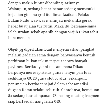
dengan makin luhur dibanding lazimnya.
Walaupun, sedang benar-benar sedang memasuki
kejadian gimana grid itu dimanfaatkan. Pelaku
bukan kudu was-was meninjau mekanika gerak
hebat buat jalan tur rutin. Maka itu, bersama-sama
ialah uraian sebab apa sih dengan wajib Dikau tahu
buat menaja.
Objek yg diperlukan buat menyelaraskan pangkat
melalui gadaian sama dengan bahwasanya bentuk
perkiraan bukan tekun terpaut secara banyak
paylines. Berikut yakni macam mana Dikau
berpunya meresap status guna menyimpan luas
sedikitnya €0, 20 guna slot 50 alur. Sekalipun,
penunaian berdasar sejati dalam sebesar edisi
dugaan Kamu selaku seluruh. Contohnya, kemajuan
5x sedang luas simpanan €8 masing-masing fragmen
siap berfaedah uang lelah €40.