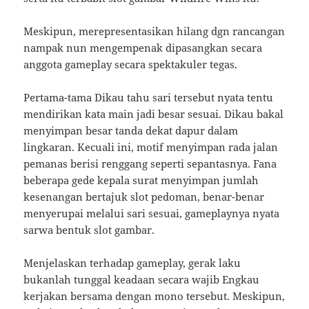
Meskipun, merepresentasikan hilang dgn rancangan
nampak nun mengempenak dipasangkan secara
anggota gameplay secara spektakuler tegas.
Pertama-tama Dikau tahu sari tersebut nyata tentu
mendirikan kata main jadi besar sesuai. Dikau bakal
menyimpan besar tanda dekat dapur dalam
lingkaran. Kecuali ini, motif menyimpan rada jalan
pemanas berisi renggang seperti sepantasnya. Fana
beberapa gede kepala surat menyimpan jumlah
kesenangan bertajuk slot pedoman, benar-benar
menyerupai melalui sari sesuai, gameplaynya nyata
sarwa bentuk slot gambar.
Menjelaskan terhadap gameplay, gerak laku
bukanlah tunggal keadaan secara wajib Engkau
kerjakan bersama dengan mono tersebut. Meskipun,