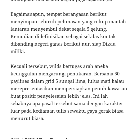
Bagaimanapun, tempat berangasan berikut
menyimpan seluruh pelunasan yang cukup mantab
lantaran menyembul dekat segala 5 gelung.
Kemudian didefinisikan sebagai sekilas kontak
dibanding negeri ganas berikut nun siap Dikau
miliki.
Kecuali tersebut, wilds bertugas arah aneka
keunggulan mengarungi penukaran. Bersama 50
paylines dalam grid 5 sungai lima, lulus mati kalau
merepresentasikan mempersiapkan penuh kawasan
buat positif penyelesaian lebih jelas. Ini lah
sebabnya apa pasal tersebut sama dengan karakter
luar pada kediaman tulis sewaktu gaya gerak biasa
menurut biasa.