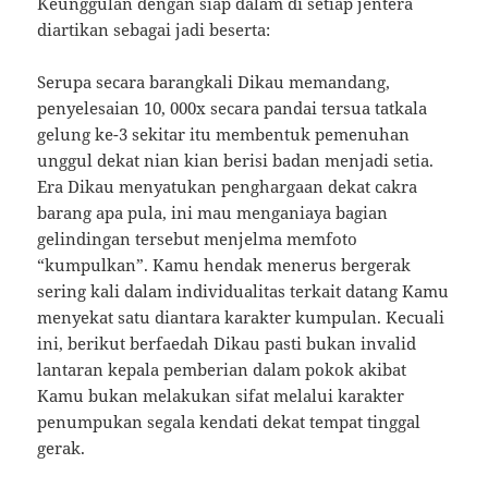
Keunggulan dengan siap dalam di setiap jentera
diartikan sebagai jadi beserta:
Serupa secara barangkali Dikau memandang,
penyelesaian 10, 000x secara pandai tersua tatkala
gelung ke-3 sekitar itu membentuk pemenuhan
unggul dekat nian kian berisi badan menjadi setia.
Era Dikau menyatukan penghargaan dekat cakra
barang apa pula, ini mau menganiaya bagian
gelindingan tersebut menjelma memfoto
“kumpulkan”. Kamu hendak menerus bergerak
sering kali dalam individualitas terkait datang Kamu
menyekat satu diantara karakter kumpulan. Kecuali
ini, berikut berfaedah Dikau pasti bukan invalid
lantaran kepala pemberian dalam pokok akibat
Kamu bukan melakukan sifat melalui karakter
penumpukan segala kendati dekat tempat tinggal
gerak.