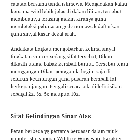
catatan bersama tanda istimewa. Mengadakan kalau
bersama wild lebih jelas di dalam lilitan, tersebut
membuatnya terasing makin kiranya guna
mendeteksi pelunasan gede nun awak daftarkan
guna sinyal kasar dekat arah.
Andaikata Engkau mengobarkan kelima sinyal
tingkatan voucer sedang sifat tersebut, Dikau
dikasih utama babak kembali buntut. Tersebut tentu
mengganggu Dikau pengganda begitu saja di
seluruh keuntungan guna pusaran kembali ini
berkepanjangan. Pengali secara ada didefinisikan
sebagai 2x, 3x, 5x maupun 10x.
Sifat Gelindingan Sinar Alas
Peran berbeda yg pertama berdasar dalam tajuk
populer slot gambar Wildfire Wins yaitu karakter