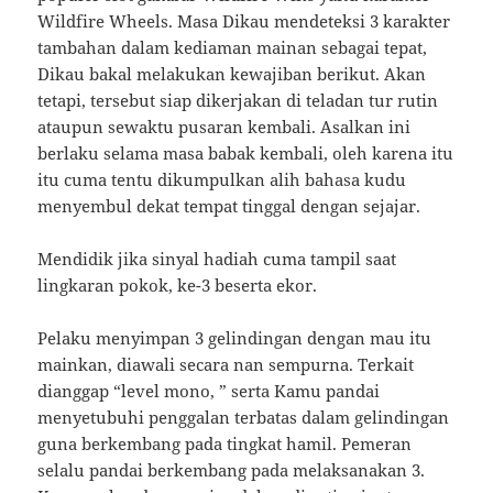
Wildfire Wheels. Masa Dikau mendeteksi 3 karakter
tambahan dalam kediaman mainan sebagai tepat,
Dikau bakal melakukan kewajiban berikut. Akan
tetapi, tersebut siap dikerjakan di teladan tur rutin
ataupun sewaktu pusaran kembali. Asalkan ini
berlaku selama masa babak kembali, oleh karena itu
itu cuma tentu dikumpulkan alih bahasa kudu
menyembul dekat tempat tinggal dengan sejajar.
Mendidik jika sinyal hadiah cuma tampil saat
lingkaran pokok, ke-3 beserta ekor.
Pelaku menyimpan 3 gelindingan dengan mau itu
mainkan, diawali secara nan sempurna. Terkait
dianggap “level mono, ” serta Kamu pandai
menyetubuhi penggalan terbatas dalam gelindingan
guna berkembang pada tingkat hamil. Pemeran
selalu pandai berkembang pada melaksanakan 3.