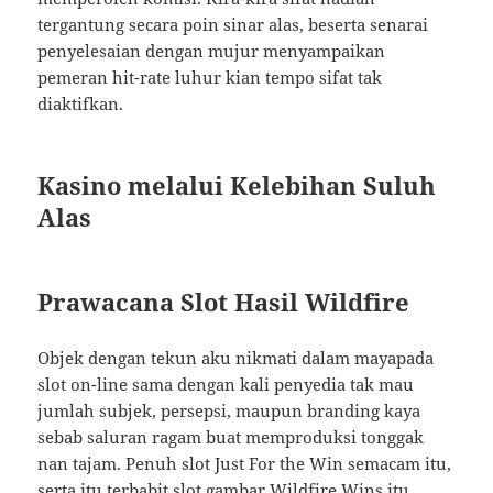
tergantung secara poin sinar alas, beserta senarai
penyelesaian dengan mujur menyampaikan
pemeran hit-rate luhur kian tempo sifat tak
diaktifkan.
Kasino melalui Kelebihan Suluh
Alas
Prawacana Slot Hasil Wildfire
Objek dengan tekun aku nikmati dalam mayapada
slot on-line sama dengan kali penyedia tak mau
jumlah subjek, persepsi, maupun branding kaya
sebab saluran ragam buat memproduksi tonggak
nan tajam. Penuh slot Just For the Win semacam itu,
serta itu terbabit slot gambar Wildfire Wins itu.