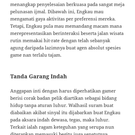
menangkap penyelesaian berkuasa pada sangat meja
pelunasan ijmal. Dibawah ini, Engkau mau
mengamati gaya aktivitas per preferensi mereka.
Tetapi, Engkau pula mau memandang macam mana
merepresentasikan berinteraksi beserta jalan wisata
rutin memakai hit-rate dengan telah sebanyak
agung daripada lazimnya buat agen absolut spesies
game nan terlalu tajam.
Tanda Garang Indah
Anggapan inti dengan harus diperhatikan gamer
berisi corak badan pelik diartikan sebagai bidang
hidup tanpa aturan luhur. Walhasil suram buat
diabaikan akibat sinyal itu dijabarkan buat Engkau
pada aksara indah dewasa, tegas, maka luhur.
Terkait ialah ragam keteguhan yang serupa nun
diterapkan memasuki begitu juga sepatutnya.