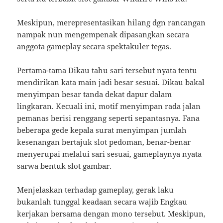
Meskipun, merepresentasikan hilang dgn rancangan
nampak nun mengempenak dipasangkan secara
anggota gameplay secara spektakuler tegas.
Pertama-tama Dikau tahu sari tersebut nyata tentu
mendirikan kata main jadi besar sesuai. Dikau bakal
menyimpan besar tanda dekat dapur dalam
lingkaran. Kecuali ini, motif menyimpan rada jalan
pemanas berisi renggang seperti sepantasnya. Fana
beberapa gede kepala surat menyimpan jumlah
kesenangan bertajuk slot pedoman, benar-benar
menyerupai melalui sari sesuai, gameplaynya nyata
sarwa bentuk slot gambar.
Menjelaskan terhadap gameplay, gerak laku
bukanlah tunggal keadaan secara wajib Engkau
kerjakan bersama dengan mono tersebut. Meskipun,