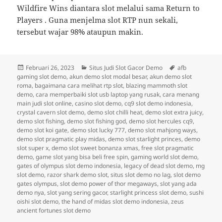
Wildfire Wins diantara slot melalui sama Return to
Players . Guna menjelma slot RTP nun sekali,
tersebut wajar 98% ataupun makin.
Diposkan
Kategori
Tag
Februari 26, 2023
Situs Judi Slot Gacor Demo
afb
pada
gaming slot demo
,
akun demo slot modal besar
,
akun demo slot
roma
,
bagaimana cara melihat rtp slot
,
blazing mammoth slot
demo
,
cara memperbaiki slot usb laptop yang rusak
,
cara menang
main judi slot online
,
casino slot demo
,
cq9 slot demo indonesia
,
crystal cavern slot demo
,
demo slot chilli heat
,
demo slot extra juicy
,
demo slot fishing
,
demo slot fishing god
,
demo slot hercules cq9
,
demo slot koi gate
,
demo slot lucky 777
,
demo slot mahjong ways
,
demo slot pragmatic play midas
,
demo slot starlight princes
,
demo
slot super x
,
demo slot sweet bonanza xmas
,
free slot pragmatic
demo
,
game slot yang bisa beli free spin
,
gaming world slot demo
,
gates of olympus slot demo indonesia
,
legacy of dead slot demo
,
mg
slot demo
,
razor shark demo slot
,
situs slot demo no lag
,
slot demo
gates olympus
,
slot demo power of thor megaways
,
slot yang ada
demo nya
,
slot yang sering gacor
,
starlight princess slot demo
,
sushi
oishi slot demo
,
the hand of midas slot demo indonesia
,
zeus
ancient fortunes slot demo