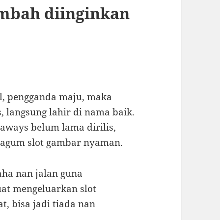
mbah diinginkan
ul, pengganda maju, maka
langsung lahir di nama baik.
aways belum lama dirilis,
gagum slot gambar nyaman.
ha nan jalan guna
uat mengeluarkan slot
, bisa jadi tiada nan