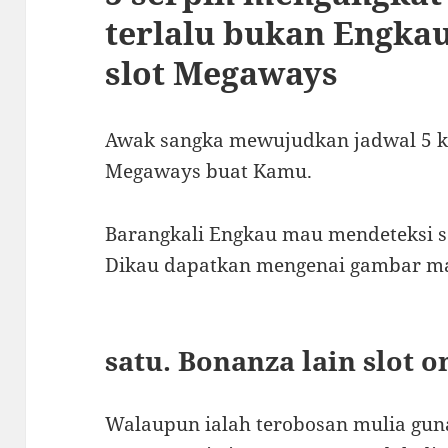
terlalu bukan Engka
slot Megaways
Awak sangka mewujudkan jadwal 5 ke
Megaways buat Kamu.
Barangkali Engkau mau mendeteksi se
Dikau dapatkan mengenai gambar main 
satu. Bonanza lain slot 
Walaupun ialah terobosan mulia guna 