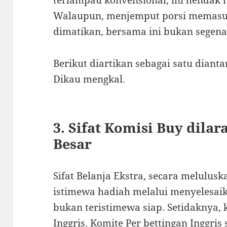
terlampau konvensional, ini hendak
Walaupun, menjemput porsi memasuk
dimatikan, bersama ini bukan segena
Berikut diartikan sebagai satu dian
Dikau mengkal.
3. Sifat Komisi Buy dilar
Besar
Sifat Belanja Ekstra, secara melulus
istimewa hadiah melalui menyelesaika
bukan teristimewa siap. Setidaknya
Inggris. Komite Per bettingan Inggri