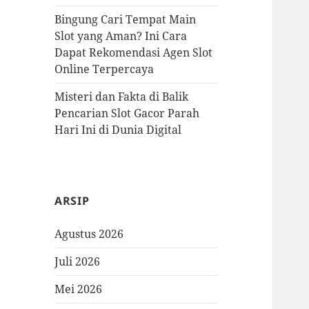
Bingung Cari Tempat Main
Slot yang Aman? Ini Cara
Dapat Rekomendasi Agen Slot
Online Terpercaya
Misteri dan Fakta di Balik
Pencarian Slot Gacor Parah
Hari Ini di Dunia Digital
ARSIP
Agustus 2026
Juli 2026
Mei 2026