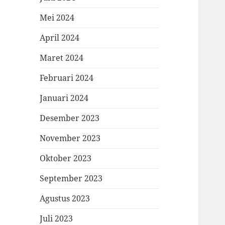
Mei 2024
April 2024
Maret 2024
Februari 2024
Januari 2024
Desember 2023
November 2023
Oktober 2023
September 2023
Agustus 2023
Juli 2023