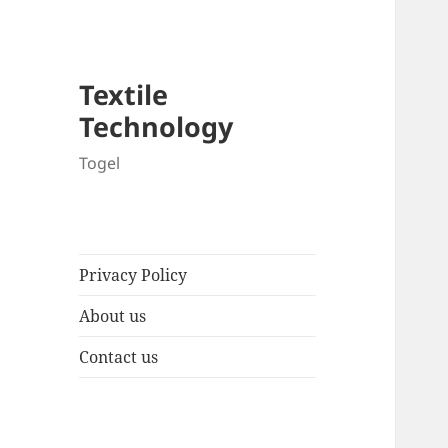
Textile
Technology
Togel
Privacy Policy
About us
Contact us