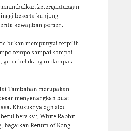
 menimbulkan ketergantungan
inggi beserta kunjung
erita kewajiban persen.
gris bukan mempunyai terpilih
tempo-tempo sampai-sampai
k, guna belakangan dampak
Sifat Tambahan merupakan
 besar menyenangkan buat
iasa. Khususnya dgn slot
etul beraksi:, White Rabbit
, bagaikan Return of Kong