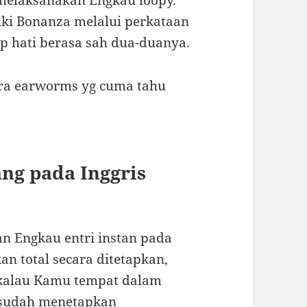
 melaksanakan Engkau loopy.
i Bonanza melalui perkataan
p hati berasa sah dua-duanya.
tara earworms yg cuma tahu
ang pada Inggris
kan Engkau entri instan pada
n total secara ditetapkan,
, kalau Kamu tempat dalam
s sudah menetapkan