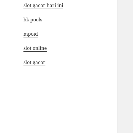
slot gacor hari ini
hk pools
mpoid
slot online
slot gacor