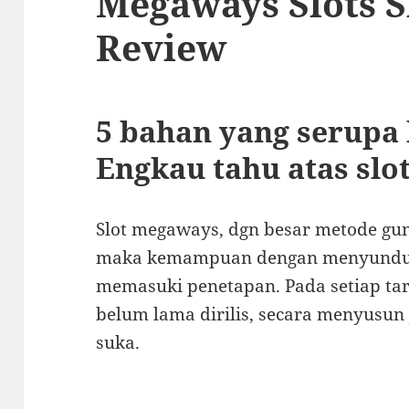
Megaways Slots S
Review
5 bahan yang serupa 
Engkau tahu atas sl
Slot megaways, dgn besar metode gun
maka kemampuan dengan menyundut 
memasuki penetapan. Pada setiap ta
belum lama dirilis, secara menyusun
suka.