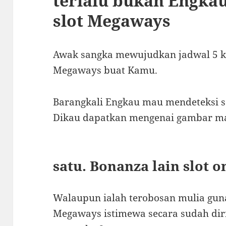
terlalu bukan Engka
slot Megaways
Awak sangka mewujudkan jadwal 5 ke
Megaways buat Kamu.
Barangkali Engkau mau mendeteksi se
Dikau dapatkan mengenai gambar main 
satu. Bonanza lain slot 
Walaupun ialah terobosan mulia guna 
Megaways istimewa secara sudah dirili