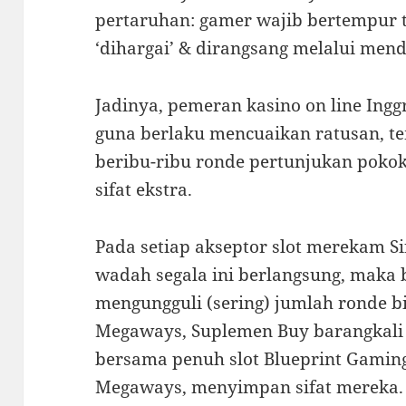
pertaruhan: gamer wajib bertempur t
‘dihargai’ & dirangsang melalui mend
Jadinya, pemeran kasino on line Ing
guna berlaku mencuaikan ratusan, 
beribu-ribu ronde pertunjukan poko
sifat ekstra.
Pada setiap akseptor slot merekam 
wadah segala ini berlangsung, maka
mengungguli (sering) jumlah ronde b
Megaways, Suplemen Buy barangkali b
bersama penuh slot Blueprint Gaming
Megaways, menyimpan sifat mereka.