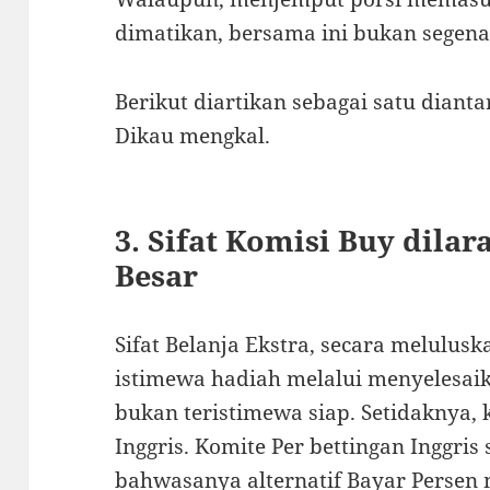
dimatikan, bersama ini bukan segena
Berikut diartikan sebagai satu dian
Dikau mengkal.
3. Sifat Komisi Buy dilar
Besar
Sifat Belanja Ekstra, secara melulus
istimewa hadiah melalui menyelesaika
bukan teristimewa siap. Setidaknya
Inggris. Komite Per bettingan Inggri
bahwasanya alternatif Bayar Persen