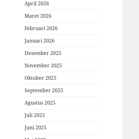
April 2026
Maret 2026
Februari 2026
Januari 2026
Desember 2025
November 2025
Oktober 2025
September 2025
Agustus 2025
Juli 2025
Juni 2025