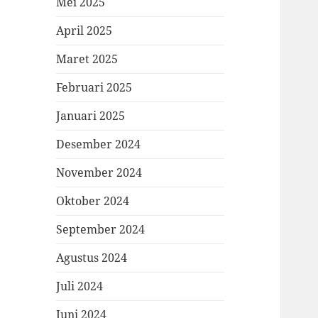
Mei 2025
April 2025
Maret 2025
Februari 2025
Januari 2025
Desember 2024
November 2024
Oktober 2024
September 2024
Agustus 2024
Juli 2024
Juni 2024