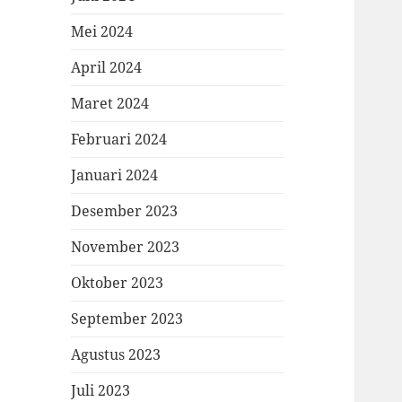
Mei 2024
April 2024
Maret 2024
Februari 2024
Januari 2024
Desember 2023
November 2023
Oktober 2023
September 2023
Agustus 2023
Juli 2023