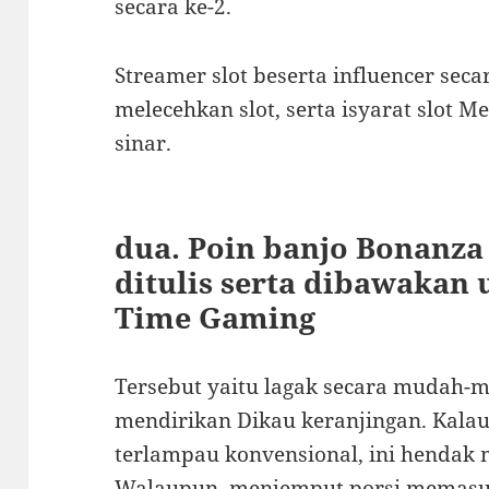
secara ke-2.
Streamer slot beserta influencer sec
melecehkan slot, serta isyarat slot M
sinar.
dua. Poin banjo Bonanz
ditulis serta dibawakan 
Time Gaming
Tersebut yaitu lagak secara mudah-m
mendirikan Dikau keranjingan. Kal
terlampau konvensional, ini hendak
Walaupun, menjemput porsi memasuk