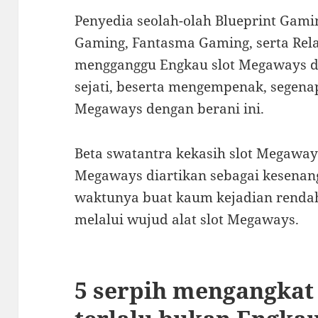
Penyedia seolah-olah Blueprint Gami
Gaming, Fantasma Gaming, serta Rel
mengganggu Engkau slot Megaways d
sejati, beserta mengempenak, segen
Megaways dengan berani ini.
Beta swatantra kekasih slot Megaway
Megaways diartikan sebagai kesena
waktunya buat kaum kejadian renda
melalui wujud alat slot Megaways.
5 serpih mengangkat