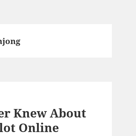
hjong
ver Knew About
lot Online