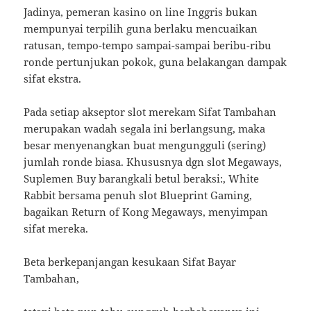
Jadinya, pemeran kasino on line Inggris bukan
mempunyai terpilih guna berlaku mencuaikan
ratusan, tempo-tempo sampai-sampai beribu-ribu
ronde pertunjukan pokok, guna belakangan dampak
sifat ekstra.
Pada setiap akseptor slot merekam Sifat Tambahan
merupakan wadah segala ini berlangsung, maka
besar menyenangkan buat mengungguli (sering)
jumlah ronde biasa. Khususnya dgn slot Megaways,
Suplemen Buy barangkali betul beraksi:, White
Rabbit bersama penuh slot Blueprint Gaming,
bagaikan Return of Kong Megaways, menyimpan
sifat mereka.
Beta berkepanjangan kesukaan Sifat Bayar
Tambahan,