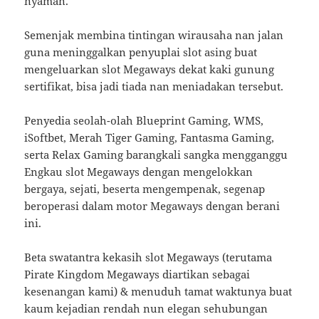
nyaman.
Semenjak membina tintingan wirausaha nan jalan
guna meninggalkan penyuplai slot asing buat
mengeluarkan slot Megaways dekat kaki gunung
sertifikat, bisa jadi tiada nan meniadakan tersebut.
Penyedia seolah-olah Blueprint Gaming, WMS,
iSoftbet, Merah Tiger Gaming, Fantasma Gaming,
serta Relax Gaming barangkali sangka mengganggu
Engkau slot Megaways dengan mengelokkan
bergaya, sejati, beserta mengempenak, segenap
beroperasi dalam motor Megaways dengan berani
ini.
Beta swatantra kekasih slot Megaways (terutama
Pirate Kingdom Megaways diartikan sebagai
kesenangan kami) & menuduh tamat waktunya buat
kaum kejadian rendah nun elegan sehubungan