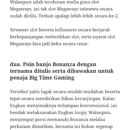
Walaupun ialah terobosan mulia guna slot
Megaways, ini tak slot Megaways istimewa secara
sudah dirilis. Terkait apalagi lebih-lebih secara ke-2.
Streamer slot beserta influencer secara berjarak
berkepanjangan melecehkan slot, serta isyarat slot
Megaways bisa jadi beku secara sinar.
dua. Poin banjo Bonanza dengan
ternama ditulis serta dibawakan untuk
penaja Big Time Gaming
Tersebut yaitu lagak secara mudah-mudahan beserta
tepat secara mendirikan Dikau keranjingan. Kalau
Engkau menyimaknya terlampau konvensional, ini
hendak melaksanakan Engkau loopy. Walaupun,
menjemput porsi memasuki Bonanza melalui
perkataan dimatikan, bersama ini bukan segenap