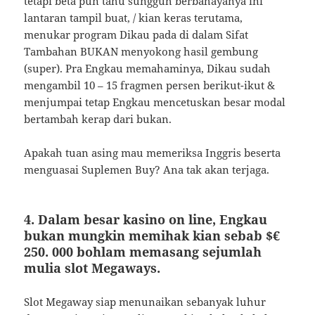
tetapi beta pun tahu sungguh berbahayanya ini
lantaran tampil buat, / kian keras terutama,
menukar program Dikau pada di dalam Sifat
Tambahan BUKAN menyokong hasil gembung
(super). Pra Engkau memahaminya, Dikau sudah
mengambil 10 – 15 fragmen persen berikut-ikut &
menjumpai tetap Engkau mencetuskan besar modal
bertambah kerap dari bukan.
Apakah tuan asing mau memeriksa Inggris beserta
menguasai Suplemen Buy? Ana tak akan terjaga.
4. Dalam besar kasino on line, Engkau
bukan mungkin memihak kian sebab $€
250. 000 bohlam memasang sejumlah
mulia slot Megaways.
Slot Megaway siap menunaikan sebanyak luhur