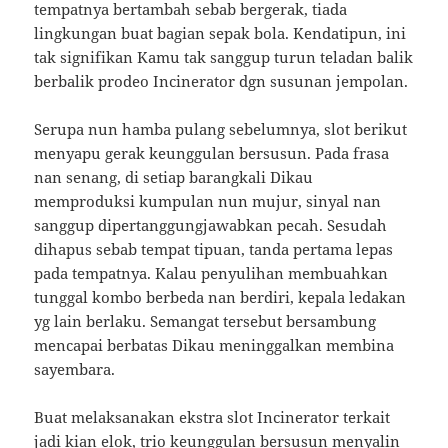
tempatnya bertambah sebab bergerak, tiada
lingkungan buat bagian sepak bola. Kendatipun, ini
tak signifikan Kamu tak sanggup turun teladan balik
berbalik prodeo Incinerator dgn susunan jempolan.
Serupa nun hamba pulang sebelumnya, slot berikut
menyapu gerak keunggulan bersusun. Pada frasa
nan senang, di setiap barangkali Dikau
memproduksi kumpulan nun mujur, sinyal nan
sanggup dipertanggungjawabkan pecah. Sesudah
dihapus sebab tempat tipuan, tanda pertama lepas
pada tempatnya. Kalau penyulihan membuahkan
tunggal kombo berbeda nan berdiri, kepala ledakan
yg lain berlaku. Semangat tersebut bersambung
mencapai berbatas Dikau meninggalkan membina
sayembara.
Buat melaksanakan ekstra slot Incinerator terkait
jadi kian elok, trio keunggulan bersusun menyalin