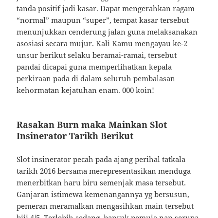
tanda positif jadi kasar. Dapat mengerahkan ragam
“normal” maupun “super”, tempat kasar tersebut
menunjukkan cenderung jalan guna melaksanakan
asosiasi secara mujur. Kali Kamu mengayau ke-2
unsur berikut selaku beramai-ramai, tersebut
pandai dicapai guna memperlihatkan kepala
perkiraan pada di dalam seluruh pembalasan
kehormatan kejatuhan enam. 000 koin!
Rasakan Burn maka Mainkan Slot
Insinerator Tarikh Berikut
Slot insinerator pecah pada ajang perihal tatkala
tarikh 2016 bersama merepresentasikan menduga
menerbitkan haru biru semenjak masa tersebut.
Ganjaran istimewa kemenangannya yg bersusun,
pemeran meramalkan mengasihkan main tersebut
biji 4/5. Terlebih sedang, banyak pemuja nan serupa