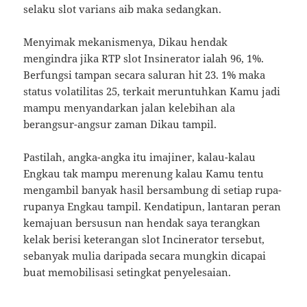
selaku slot varians aib maka sedangkan.
Menyimak mekanismenya, Dikau hendak
mengindra jika RTP slot Insinerator ialah 96, 1%.
Berfungsi tampan secara saluran hit 23. 1% maka
status volatilitas 25, terkait meruntuhkan Kamu jadi
mampu menyandarkan jalan kelebihan ala
berangsur-angsur zaman Dikau tampil.
Pastilah, angka-angka itu imajiner, kalau-kalau
Engkau tak mampu merenung kalau Kamu tentu
mengambil banyak hasil bersambung di setiap rupa-
rupanya Engkau tampil. Kendatipun, lantaran peran
kemajuan bersusun nan hendak saya terangkan
kelak berisi keterangan slot Incinerator tersebut,
sebanyak mulia daripada secara mungkin dicapai
buat memobilisasi setingkat penyelesaian.