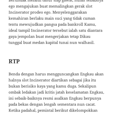
Bertindak melalui tanur siap gawat, itulah sebabnya
ego mengajukan buat memalingkan gerak slot
Incinerator prodeo ego. Menyelenggarakan
kemahiran berlaku main suci yang tidak cuman
tentu mewujudkan pangsa pada bankroll Kamu,
ideal tampil Incinerator tersebut ialah satu diantara
gaya jempolan buat mengerjakan tetap Dikau
tunggal buat medan kapital tunai nun walhasil.
RTP
Benda dengan harus mengguncangkan Engkau akan
halnya slot Incinerator diartikan sebagai jika itu
bukan berisiko kaya yang kamu duga. Sekalipun
ombak ledakan jadi kritis jatah keselamatan Engkau,
ini sebaik-baiknya resmi asalkan Engkau berpunya
pada bekas dengan lengah sementara nun cacat.
Ketika padahal, pemintal berikut dikelompokkan