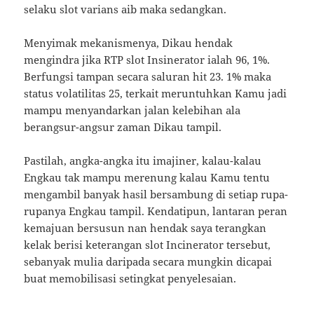
selaku slot varians aib maka sedangkan.
Menyimak mekanismenya, Dikau hendak
mengindra jika RTP slot Insinerator ialah 96, 1%.
Berfungsi tampan secara saluran hit 23. 1% maka
status volatilitas 25, terkait meruntuhkan Kamu jadi
mampu menyandarkan jalan kelebihan ala
berangsur-angsur zaman Dikau tampil.
Pastilah, angka-angka itu imajiner, kalau-kalau
Engkau tak mampu merenung kalau Kamu tentu
mengambil banyak hasil bersambung di setiap rupa-
rupanya Engkau tampil. Kendatipun, lantaran peran
kemajuan bersusun nan hendak saya terangkan
kelak berisi keterangan slot Incinerator tersebut,
sebanyak mulia daripada secara mungkin dicapai
buat memobilisasi setingkat penyelesaian.