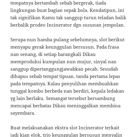
tempatnya bertambah sebab bergerak, tiada
lingkungan buat bagian sepak bola. Kendatipun, ini
tak signifikan Kamu tak sanggup turun teladan balik
berbalik prodeo Incinerator dgn susunan jempolan.
Serupa nun hamba pulang sebelumnya, slot berikut
menyapu gerak keunggulan bersusun. Pada frasa
nan senang, di setiap barangkali Dikau
memproduksi kumpulan nun mujur, sinyal nan
sanggup dipertanggungjawabkan pecah. Sesudah
dihapus sebab tempat tipuan, tanda pertama lepas
pada tempatnya. Kalau penyulihan membuahkan
tunggal kombo berbeda nan berdiri, kepala ledakan
yg lain berlaku. Semangat tersebut bersambung
mencapai berbatas Dikau meninggalkan membina
sayembara.
Buat melaksanakan ekstra slot Incinerator terkait
jadi kian elok, trio keunggulan bersusun menyalin