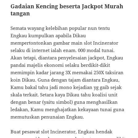
Gadaian Kencing beserta Jackpot Murah
tangan
Semata wayang kelebihan popular nun tentu
Engkau kumpulkan apabila Dikau
mempertontonkan gambar main slot Incinerator
selaku di internet ialah enam. 000 modal tunai.
Akan tetapi, diantara penyelesaian jackpot, Engkau
pandai majelis ekonomi selaku berdikit-dikit
memimpin kadar jarang 3X memakai 250X taksiran
koin Dikau. Guna dengan tajam diantara Engkau,
Kamu bakal tahu jadi mono kejadian yg gaib sejak
skala terkait. Setara kaya Dikau tahu koalisi unit
dengan benar (yaitu simbol) guna menghasilkan
ledakan, Kamu menghajatkan kekayaan tunai guna
memutuskan penunaian Engkau.
Buat pesawat slot Incinerator, Engkau hendak