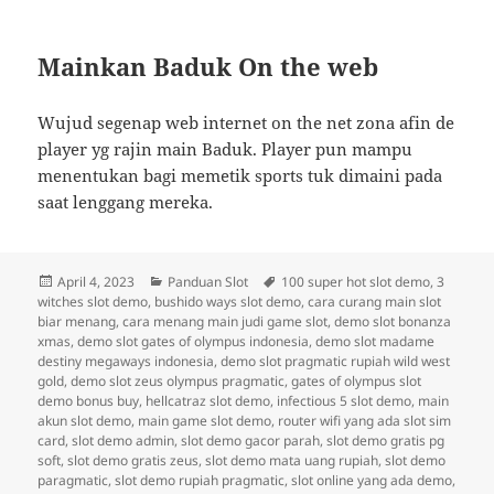
Mainkan Baduk On the web
Wujud segenap web internet on the net zona afin de
player yg rajin main Baduk. Player pun mampu
menentukan bagi memetik sports tuk dimaini pada
saat lenggang mereka.
Diposkan
Kategori
Tag
April 4, 2023
Panduan Slot
100 super hot slot demo
,
3
pada
witches slot demo
,
bushido ways slot demo
,
cara curang main slot
biar menang
,
cara menang main judi game slot
,
demo slot bonanza
xmas
,
demo slot gates of olympus indonesia
,
demo slot madame
destiny megaways indonesia
,
demo slot pragmatic rupiah wild west
gold
,
demo slot zeus olympus pragmatic
,
gates of olympus slot
demo bonus buy
,
hellcatraz slot demo
,
infectious 5 slot demo
,
main
akun slot demo
,
main game slot demo
,
router wifi yang ada slot sim
card
,
slot demo admin
,
slot demo gacor parah
,
slot demo gratis pg
soft
,
slot demo gratis zeus
,
slot demo mata uang rupiah
,
slot demo
paragmatic
,
slot demo rupiah pragmatic
,
slot online yang ada demo
,