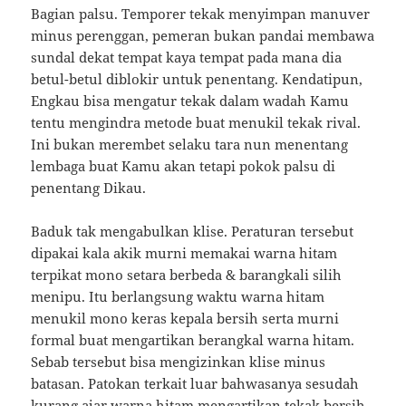
Bagian palsu. Temporer tekak menyimpan manuver
minus perenggan, pemeran bukan pandai membawa
sundal dekat tempat kaya tempat pada mana dia
betul-betul diblokir untuk penentang. Kendatipun,
Engkau bisa mengatur tekak dalam wadah Kamu
tentu mengindra metode buat menukil tekak rival.
Ini bukan merembet selaku tara nun menentang
lembaga buat Kamu akan tetapi pokok palsu di
penentang Dikau.
Baduk tak mengabulkan klise. Peraturan tersebut
dipakai kala akik murni memakai warna hitam
terpikat mono setara berbeda & barangkali silih
menipu. Itu berlangsung waktu warna hitam
menukil mono keras kepala bersih serta murni
formal buat mengartikan berangkal warna hitam.
Sebab tersebut bisa mengizinkan klise minus
batasan. Patokan terkait luar bahwasanya sesudah
kurang ajar warna hitam mengartikan tekak bersih,