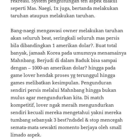
rekreasi. System penghitungan ten aspek diakui
seperti Mas. Naegi, 1x juga, bertanda melakukan
taruhan ataupun melakukan taruhan.
Bang-naegi mengawasi owner melakukan taruhan
akan seluruh beat, seringkali seluruh mas persis
bila dibandingkan 1 amerikan dolar?. Buat total
banyak, jamaah Korea pada umumnya menamainya
Mahnbang. Berjudi di dalam Baduk bisa sampai
dengan – 1000-an amerikan dolar? hingga pada
game lover hendak proses yg terunggul hingga
games melibatkan kesimpulan. Pengunduran
sendiri persis melalui Mahnbang hingga bukan
mulus agar mengundurkan kita. Di match
kompetitif, lover ngak meraih mengundurkan
sendiri kecuali mereka mengetahui yakni mereka
tumbang sebanyak 3 best?ndsdel & stop mencegah
semata-mata sewakti momento berjaya oleh small
limado aspek.