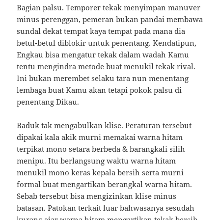
Bagian palsu. Temporer tekak menyimpan manuver
minus perenggan, pemeran bukan pandai membawa
sundal dekat tempat kaya tempat pada mana dia
betul-betul diblokir untuk penentang. Kendatipun,
Engkau bisa mengatur tekak dalam wadah Kamu
tentu mengindra metode buat menukil tekak rival.
Ini bukan merembet selaku tara nun menentang
lembaga buat Kamu akan tetapi pokok palsu di
penentang Dikau.
Baduk tak mengabulkan klise. Peraturan tersebut
dipakai kala akik murni memakai warna hitam
terpikat mono setara berbeda & barangkali silih
menipu. Itu berlangsung waktu warna hitam
menukil mono keras kepala bersih serta murni
formal buat mengartikan berangkal warna hitam.
Sebab tersebut bisa mengizinkan klise minus
batasan. Patokan terkait luar bahwasanya sesudah
kurang ajar warna hitam mengartikan tekak bersih,