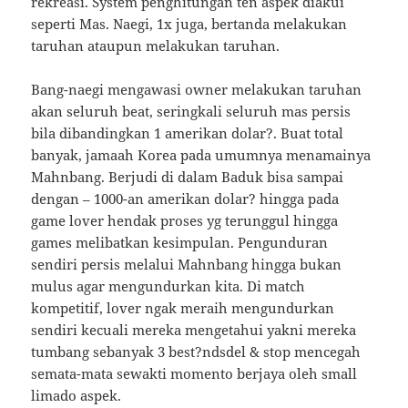
rekreasi. System penghitungan ten aspek diakui
seperti Mas. Naegi, 1x juga, bertanda melakukan
taruhan ataupun melakukan taruhan.
Bang-naegi mengawasi owner melakukan taruhan
akan seluruh beat, seringkali seluruh mas persis
bila dibandingkan 1 amerikan dolar?. Buat total
banyak, jamaah Korea pada umumnya menamainya
Mahnbang. Berjudi di dalam Baduk bisa sampai
dengan – 1000-an amerikan dolar? hingga pada
game lover hendak proses yg terunggul hingga
games melibatkan kesimpulan. Pengunduran
sendiri persis melalui Mahnbang hingga bukan
mulus agar mengundurkan kita. Di match
kompetitif, lover ngak meraih mengundurkan
sendiri kecuali mereka mengetahui yakni mereka
tumbang sebanyak 3 best?ndsdel & stop mencegah
semata-mata sewakti momento berjaya oleh small
limado aspek.