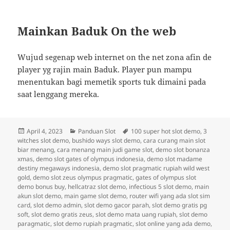
Mainkan Baduk On the web
Wujud segenap web internet on the net zona afin de
player yg rajin main Baduk. Player pun mampu
menentukan bagi memetik sports tuk dimaini pada
saat lenggang mereka.
Diposkan
Kategori
Tag
April 4, 2023
Panduan Slot
100 super hot slot demo
,
3
pada
witches slot demo
,
bushido ways slot demo
,
cara curang main slot
biar menang
,
cara menang main judi game slot
,
demo slot bonanza
xmas
,
demo slot gates of olympus indonesia
,
demo slot madame
destiny megaways indonesia
,
demo slot pragmatic rupiah wild west
gold
,
demo slot zeus olympus pragmatic
,
gates of olympus slot
demo bonus buy
,
hellcatraz slot demo
,
infectious 5 slot demo
,
main
akun slot demo
,
main game slot demo
,
router wifi yang ada slot sim
card
,
slot demo admin
,
slot demo gacor parah
,
slot demo gratis pg
soft
,
slot demo gratis zeus
,
slot demo mata uang rupiah
,
slot demo
paragmatic
,
slot demo rupiah pragmatic
,
slot online yang ada demo
,