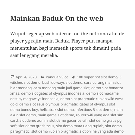
Mainkan Baduk On the web
Wujud segenap web internet on the net zona afin de
player yg rajin main Baduk. Player pun mampu
menentukan bagi memetik sports tuk dimaini pada
saat lenggang mereka.
Diposkan
Kategori
Tag
April 4, 2023
Panduan Slot
100 super hot slot demo
,
3
pada
witches slot demo
,
bushido ways slot demo
,
cara curang main slot
biar menang
,
cara menang main judi game slot
,
demo slot bonanza
xmas
,
demo slot gates of olympus indonesia
,
demo slot madame
destiny megaways indonesia
,
demo slot pragmatic rupiah wild west
gold
,
demo slot zeus olympus pragmatic
,
gates of olympus slot
demo bonus buy
,
hellcatraz slot demo
,
infectious 5 slot demo
,
main
akun slot demo
,
main game slot demo
,
router wifi yang ada slot sim
card
,
slot demo admin
,
slot demo gacor parah
,
slot demo gratis pg
soft
,
slot demo gratis zeus
,
slot demo mata uang rupiah
,
slot demo
paragmatic
,
slot demo rupiah pragmatic
,
slot online yang ada demo
,