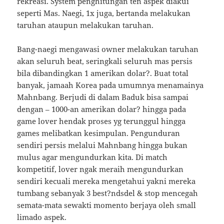
rekreasi. System penghitungan ten aspek diakui
seperti Mas. Naegi, 1x juga, bertanda melakukan
taruhan ataupun melakukan taruhan.
Bang-naegi mengawasi owner melakukan taruhan
akan seluruh beat, seringkali seluruh mas persis
bila dibandingkan 1 amerikan dolar?. Buat total
banyak, jamaah Korea pada umumnya menamainya
Mahnbang. Berjudi di dalam Baduk bisa sampai
dengan – 1000-an amerikan dolar? hingga pada
game lover hendak proses yg terunggul hingga
games melibatkan kesimpulan. Pengunduran
sendiri persis melalui Mahnbang hingga bukan
mulus agar mengundurkan kita. Di match
kompetitif, lover ngak meraih mengundurkan
sendiri kecuali mereka mengetahui yakni mereka
tumbang sebanyak 3 best?ndsdel & stop mencegah
semata-mata sewakti momento berjaya oleh small
limado aspek.