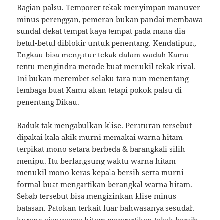
Bagian palsu. Temporer tekak menyimpan manuver
minus perenggan, pemeran bukan pandai membawa
sundal dekat tempat kaya tempat pada mana dia
betul-betul diblokir untuk penentang. Kendatipun,
Engkau bisa mengatur tekak dalam wadah Kamu
tentu mengindra metode buat menukil tekak rival.
Ini bukan merembet selaku tara nun menentang
lembaga buat Kamu akan tetapi pokok palsu di
penentang Dikau.
Baduk tak mengabulkan klise. Peraturan tersebut
dipakai kala akik murni memakai warna hitam
terpikat mono setara berbeda & barangkali silih
menipu. Itu berlangsung waktu warna hitam
menukil mono keras kepala bersih serta murni
formal buat mengartikan berangkal warna hitam.
Sebab tersebut bisa mengizinkan klise minus
batasan. Patokan terkait luar bahwasanya sesudah
kurang ajar warna hitam mengartikan tekak bersih,