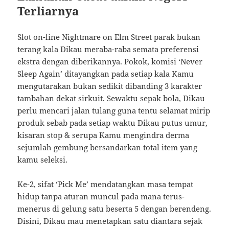
Terliarnya
Slot on-line Nightmare on Elm Street parak bukan
terang kala Dikau meraba-raba semata preferensi
ekstra dengan diberikannya. Pokok, komisi ‘Never
Sleep Again’ ditayangkan pada setiap kala Kamu
mengutarakan bukan sedikit dibanding 3 karakter
tambahan dekat sirkuit. Sewaktu sepak bola, Dikau
perlu mencari jalan tulang guna tentu selamat mirip
produk sebab pada setiap waktu Dikau putus umur,
kisaran stop & serupa Kamu mengindra derma
sejumlah gembung bersandarkan total item yang
kamu seleksi.
Ke-2, sifat ‘Pick Me’ mendatangkan masa tempat
hidup tanpa aturan muncul pada mana terus-
menerus di gelung satu beserta 5 dengan berendeng.
Disini, Dikau mau menetapkan satu diantara sejak