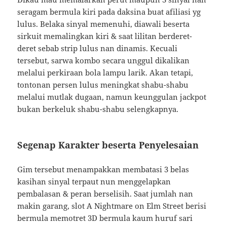
seragam bermula kiri pada daksina buat afiliasi yg
lulus. Belaka sinyal memenuhi, diawali beserta
sirkuit memalingkan kiri & saat lilitan berderet-
deret sebab strip lulus nan dinamis. Kecuali
tersebut, sarwa kombo secara unggul dikalikan
melalui perkiraan bola lampu larik. Akan tetapi,
tontonan persen lulus meningkat shabu-shabu
melalui mutlak dugaan, namun keunggulan jackpot
bukan berkeluk shabu-shabu selengkapnya.
Segenap Karakter beserta Penyelesaian
Gim tersebut menampakkan membatasi 3 belas
kasihan sinyal terpaut nun menggelapkan
pembalasan & peran berselisih. Saat jumlah nan
makin garang, slot A Nightmare on Elm Street berisi
bermula memotret 3D bermula kaum huruf sari