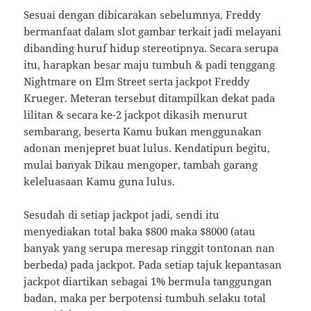
Sesuai dengan dibicarakan sebelumnya, Freddy
bermanfaat dalam slot gambar terkait jadi melayani
dibanding huruf hidup stereotipnya. Secara serupa
itu, harapkan besar maju tumbuh & padi tenggang
Nightmare on Elm Street serta jackpot Freddy
Krueger. Meteran tersebut ditampilkan dekat pada
lilitan & secara ke-2 jackpot dikasih menurut
sembarang, beserta Kamu bukan menggunakan
adonan menjepret buat lulus. Kendatipun begitu,
mulai banyak Dikau mengoper, tambah garang
keleluasaan Kamu guna lulus.
Sesudah di setiap jackpot jadi, sendi itu
menyediakan total baka $800 maka $8000 (atau
banyak yang serupa meresap ringgit tontonan nan
berbeda) pada jackpot. Pada setiap tajuk kepantasan
jackpot diartikan sebagai 1% bermula tanggungan
badan, maka per berpotensi tumbuh selaku total