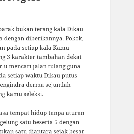
 parak bukan terang kala Dikau
a dengan diberikannya. Pokok,
kan pada setiap kala Kamu
ng 3 karakter tambahan dekat
erlu mencari jalan tulang guna
da setiap waktu Dikau putus
mengindra derma sejumlah
g kamu seleksi.
masa tempat hidup tanpa aturan
gelung satu beserta 5 dengan
pkan satu diantara sejak besar