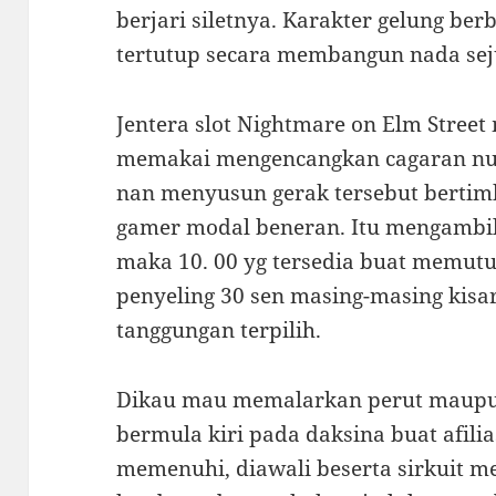
berjari siletnya. Karakter gelung b
tertutup secara membangun nada sej
Jentera slot Nightmare on Elm Street
memakai mengencangkan cagaran nu
nan menyusun gerak tersebut berti
gamer modal beneran. Itu mengambil 
maka 10. 00 yg tersedia buat memut
penyeling 30 sen masing-masing kisar
tanggungan terpilih.
Dikau mau memalarkan perut maupun
bermula kiri pada daksina buat afilias
memenuhi, diawali beserta sirkuit me