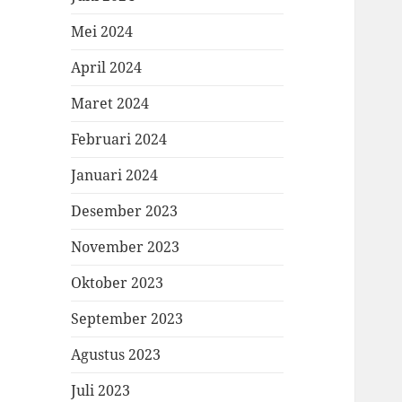
Mei 2024
April 2024
Maret 2024
Februari 2024
Januari 2024
Desember 2023
November 2023
Oktober 2023
September 2023
Agustus 2023
Juli 2023