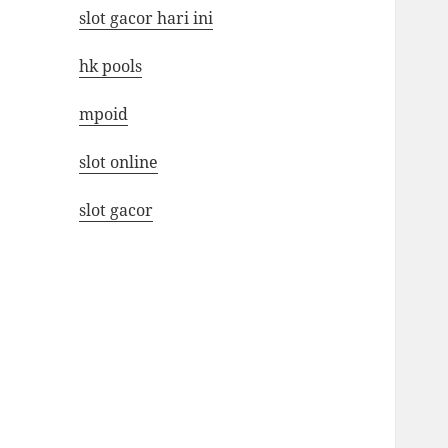
slot gacor hari ini
hk pools
mpoid
slot online
slot gacor