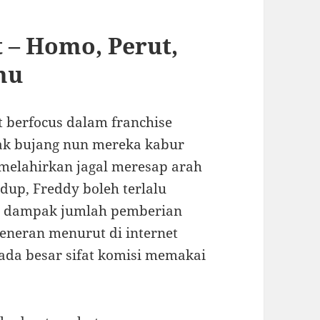
t – Homo, Perut,
mu
t berfocus dalam franchise
ak bujang nun mereka kabur
melahirkan jagal meresap arah
dup, Freddy boleh terlalu
 dampak jumlah pemberian
neran menurut di internet
ada besar sifat komisi memakai