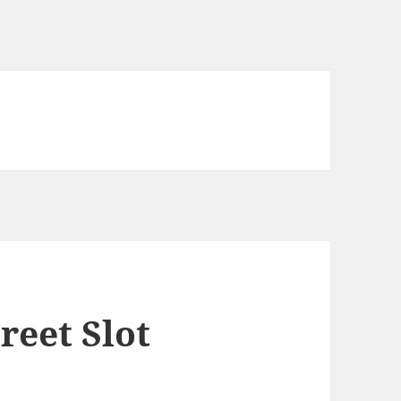
reet Slot