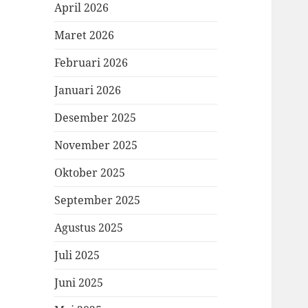
April 2026
Maret 2026
Februari 2026
Januari 2026
Desember 2025
November 2025
Oktober 2025
September 2025
Agustus 2025
Juli 2025
Juni 2025