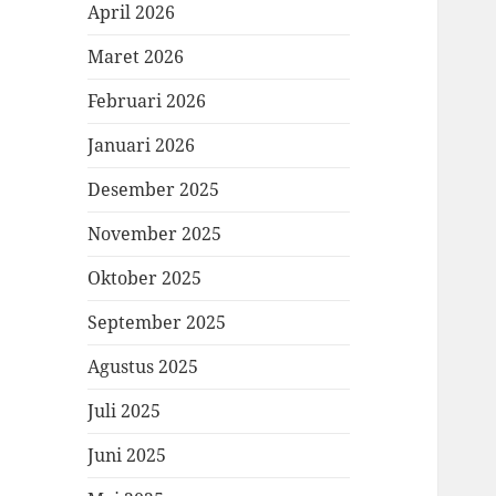
April 2026
Maret 2026
Februari 2026
Januari 2026
Desember 2025
November 2025
Oktober 2025
September 2025
Agustus 2025
Juli 2025
Juni 2025