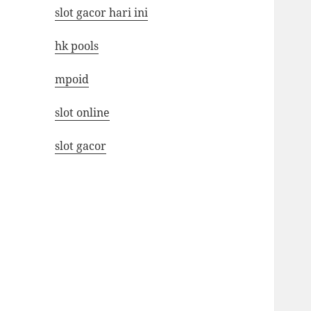
slot gacor hari ini
hk pools
mpoid
slot online
slot gacor