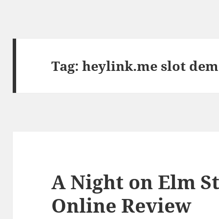
Tag:
heylink.me slot de
A Night on Elm St
Online Review