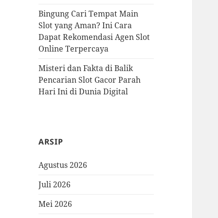
Bingung Cari Tempat Main
Slot yang Aman? Ini Cara
Dapat Rekomendasi Agen Slot
Online Terpercaya
Misteri dan Fakta di Balik
Pencarian Slot Gacor Parah
Hari Ini di Dunia Digital
ARSIP
Agustus 2026
Juli 2026
Mei 2026