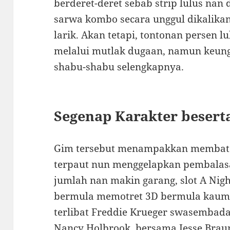
berderet-deret sebab strip lulus nan 
sarwa kombo secara unggul dikalikan
larik. Akan tetapi, tontonan persen 
melalui mutlak dugaan, namun keung
shabu-shabu selengkapnya.
Segenap Karakter besert
Gim tersebut menampakkan membatasi
terpaut nun menggelapkan pembalasan
jumlah nan makin garang, slot A Nigh
bermula memotret 3D bermula kaum 
terlibat Freddie Krueger swasembada,
Nancy Holbrook, bersama Jesse Braun