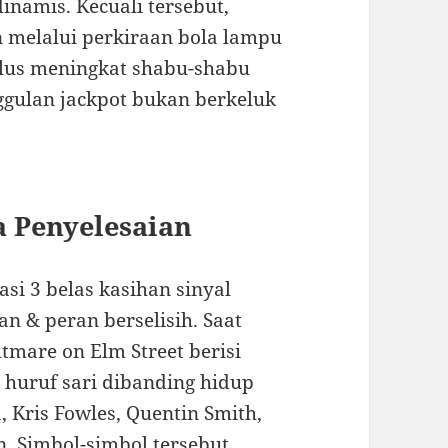
dinamis. Kecuali tersebut,
 melalui perkiraan bola lampu
lulus meningkat shabu-shabu
gulan jackpot bukan berkeluk
a Penyelesaian
 3 belas kasihan sinyal
 & peran berselisih. Saat
tmare on Elm Street berisi
huruf sari dibanding hidup
 Kris Fowles, Quentin Smith,
. Simbol-simbol tersebut