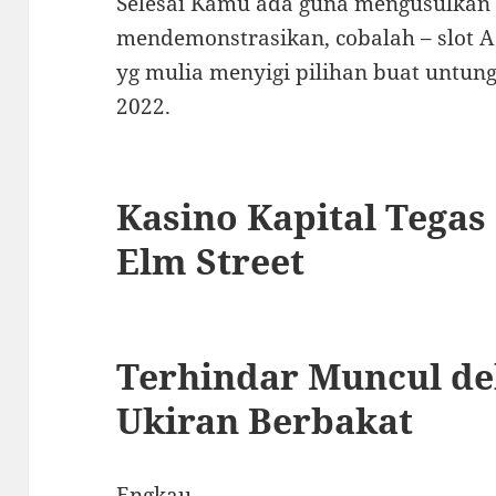
Selesai Kamu ada guna mengusulkan 
mendemonstrasikan, cobalah – slot A
yg mulia menyigi pilihan buat untu
2022.
Kasino Kapital Tegas
Elm Street
Terhindar Muncul d
Ukiran Berbakat
Engkau