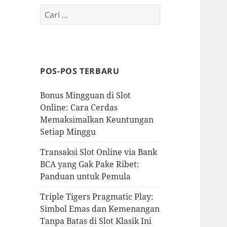
Cari
untuk:
POS-POS TERBARU
Bonus Mingguan di Slot
Online: Cara Cerdas
Memaksimalkan Keuntungan
Setiap Minggu
Transaksi Slot Online via Bank
BCA yang Gak Pake Ribet:
Panduan untuk Pemula
Triple Tigers Pragmatic Play:
Simbol Emas dan Kemenangan
Tanpa Batas di Slot Klasik Ini