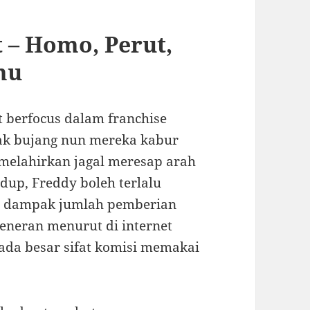
t – Homo, Perut,
mu
t berfocus dalam franchise
ak bujang nun mereka kabur
melahirkan jagal meresap arah
dup, Freddy boleh terlalu
 dampak jumlah pemberian
neran menurut di internet
ada besar sifat komisi memakai