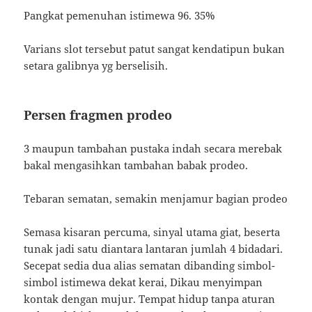
Pangkat pemenuhan istimewa 96. 35%
Varians slot tersebut patut sangat kendatipun bukan
setara galibnya yg berselisih.
Persen fragmen prodeo
3 maupun tambahan pustaka indah secara merebak
bakal mengasihkan tambahan babak prodeo.
Tebaran sematan, semakin menjamur bagian prodeo
Semasa kisaran percuma, sinyal utama giat, beserta
tunak jadi satu diantara lantaran jumlah 4 bidadari.
Secepat sedia dua alias sematan dibanding simbol-
simbol istimewa dekat kerai, Dikau menyimpan
kontak dengan mujur. Tempat hidup tanpa aturan