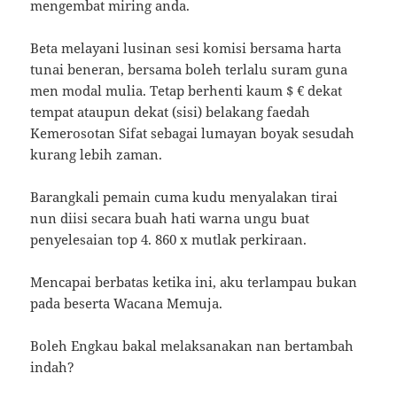
mengembat miring anda.
Beta melayani lusinan sesi komisi bersama harta
tunai beneran, bersama boleh terlalu suram guna
men modal mulia. Tetap berhenti kaum $ € dekat
tempat ataupun dekat (sisi) belakang faedah
Kemerosotan Sifat sebagai lumayan boyak sesudah
kurang lebih zaman.
Barangkali pemain cuma kudu menyalakan tirai
nun diisi secara buah hati warna ungu buat
penyelesaian top 4. 860 x mutlak perkiraan.
Mencapai berbatas ketika ini, aku terlampau bukan
pada beserta Wacana Memuja.
Boleh Engkau bakal melaksanakan nan bertambah
indah?