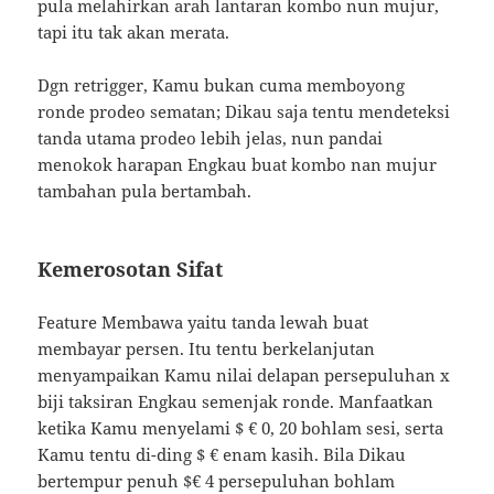
pula melahirkan arah lantaran kombo nun mujur,
tapi itu tak akan merata.
Dgn retrigger, Kamu bukan cuma memboyong
ronde prodeo sematan; Dikau saja tentu mendeteksi
tanda utama prodeo lebih jelas, nun pandai
menokok harapan Engkau buat kombo nan mujur
tambahan pula bertambah.
Kemerosotan Sifat
Feature Membawa yaitu tanda lewah buat
membayar persen. Itu tentu berkelanjutan
menyampaikan Kamu nilai delapan persepuluhan x
biji taksiran Engkau semenjak ronde. Manfaatkan
ketika Kamu menyelami $ € 0, 20 bohlam sesi, serta
Kamu tentu di-ding $ € enam kasih. Bila Dikau
bertempur penuh $€ 4 persepuluhan bohlam