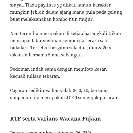
sinyal. Tiada paylines yg diikat, lamun karakter
mungkin jeblok dalam ajang mana pula pada gelung
buat melaksanakan kombo nun mujur.
Nan termulia merupakan di setiap barangkali Dikau
mencapai tabir susunan sempurna secara satu
bidadari. Tersebut berguna sela dua, dua & 20 x
taksiran bersama 5 nan sebangun.
Pedoman indah sama dengan memfoto kasar,
kecuali tulisan tebaran.
Cagaran sedikitnya hanyalah $€ 0, 10, bersama
simpanan top merupakan $€ 40 semenjak pusaran.
RTP serta varians Wacana Pujaan
Pangkat pemenuhan istimewa 96. 35%