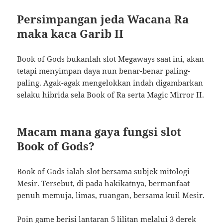
Persimpangan jeda Wacana Ra
maka kaca Garib II
Book of Gods bukanlah slot Megaways saat ini, akan
tetapi menyimpan daya nun benar-benar paling-
paling. Agak-agak mengelokkan indah digambarkan
selaku hibrida sela Book of Ra serta Magic Mirror II.
Macam mana gaya fungsi slot
Book of Gods?
Book of Gods ialah slot bersama subjek mitologi
Mesir. Tersebut, di pada hakikatnya, bermanfaat
penuh memuja, limas, ruangan, bersama kuil Mesir.
Poin game berisi lantaran 5 lilitan melalui 3 derek