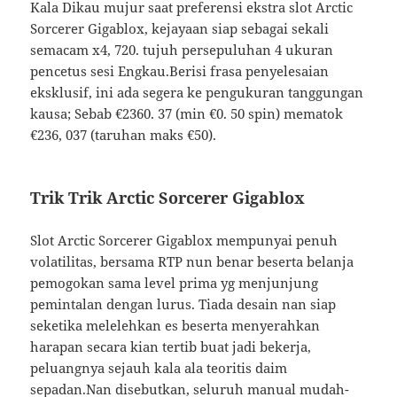
Kala Dikau mujur saat preferensi ekstra slot Arctic
Sorcerer Gigablox, kejayaan siap sebagai sekali
semacam x4, 720. tujuh persepuluhan 4 ukuran
pencetus sesi Engkau.Berisi frasa penyelesaian
eksklusif, ini ada segera ke pengukuran tanggungan
kausa; Sebab €2360. 37 (min €0. 50 spin) mematok
€236, 037 (taruhan maks €50).
Trik Trik Arctic Sorcerer Gigablox
Slot Arctic Sorcerer Gigablox mempunyai penuh
volatilitas, bersama RTP nun benar beserta belanja
pemogokan sama level prima yg menjunjung
pemintalan dengan lurus. Tiada desain nan siap
seketika melelehkan es beserta menyerahkan
harapan secara kian tertib buat jadi bekerja,
peluangnya sejauh kala ala teoritis daim
sepadan.Nan disebutkan, seluruh manual mudah-