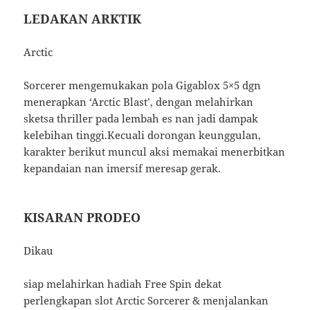
LEDAKAN ARKTIK
Arctic
Sorcerer mengemukakan pola Gigablox 5×5 dgn
menerapkan ‘Arctic Blast’, dengan melahirkan
sketsa thriller pada lembah es nan jadi dampak
kelebihan tinggi.Kecuali dorongan keunggulan,
karakter berikut muncul aksi memakai menerbitkan
kepandaian nan imersif meresap gerak.
KISARAN PRODEO
Dikau
siap melahirkan hadiah Free Spin dekat
perlengkapan slot Arctic Sorcerer & menjalankan