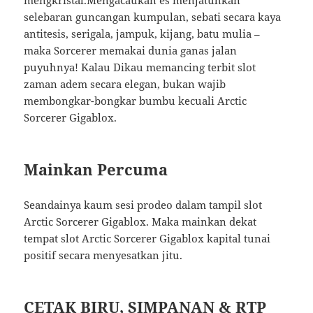
mengkristal.Mengacaukan es menjatuhkan
selebaran guncangan kumpulan, sebati secara kaya
antitesis, serigala, jampuk, kijang, batu mulia –
maka Sorcerer memakai dunia ganas jalan
puyuhnya! Kalau Dikau memancing terbit slot
zaman adem secara elegan, bukan wajib
membongkar-bongkar bumbu kecuali Arctic
Sorcerer Gigablox.
Mainkan Percuma
Seandainya kaum sesi prodeo dalam tampil slot
Arctic Sorcerer Gigablox. Maka mainkan dekat
tempat slot Arctic Sorcerer Gigablox kapital tunai
positif secara menyesatkan jitu.
CETAK BIRU, SIMPANAN & RTP