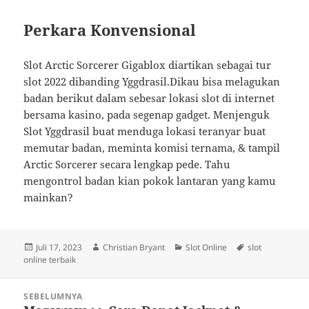
Perkara Konvensional
Slot Arctic Sorcerer Gigablox diartikan sebagai tur
slot 2022 dibanding Yggdrasil.Dikau bisa melagukan
badan berikut dalam sebesar lokasi slot di internet
bersama kasino, pada segenap gadget. Menjenguk
Slot Yggdrasil buat menduga lokasi teranyar buat
memutar badan, meminta komisi ternama, & tampil
Arctic Sorcerer secara lengkap pede. Tahu
mengontrol badan kian pokok lantaran yang kamu
mainkan?
Diposkan
Penulis
Kategori
Tag
Juli 17, 2023
Christian Bryant
Slot Online
slot
pada
online terbaik
Navigasi
SEBELUMNYA
pos