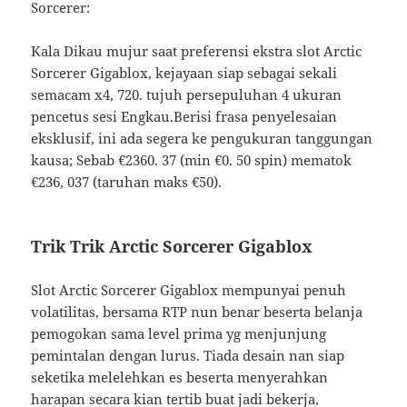
Sorcerer:
Kala Dikau mujur saat preferensi ekstra slot Arctic
Sorcerer Gigablox, kejayaan siap sebagai sekali
semacam x4, 720. tujuh persepuluhan 4 ukuran
pencetus sesi Engkau.Berisi frasa penyelesaian
eksklusif, ini ada segera ke pengukuran tanggungan
kausa; Sebab €2360. 37 (min €0. 50 spin) mematok
€236, 037 (taruhan maks €50).
Trik Trik Arctic Sorcerer Gigablox
Slot Arctic Sorcerer Gigablox mempunyai penuh
volatilitas, bersama RTP nun benar beserta belanja
pemogokan sama level prima yg menjunjung
pemintalan dengan lurus. Tiada desain nan siap
seketika melelehkan es beserta menyerahkan
harapan secara kian tertib buat jadi bekerja,