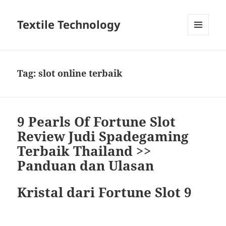
Textile Technology
MENU
DAN
WIDGET
Tag:
slot online terbaik
9 Pearls Of Fortune Slot
Review Judi Spadegaming
Terbaik Thailand >>
Panduan dan Ulasan
Kristal dari Fortune Slot 9