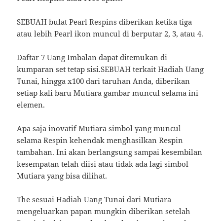
SEBUAH bulat Pearl Respins diberikan ketika tiga
atau lebih Pearl ikon muncul di berputar 2, 3, atau 4.
Daftar 7 Uang Imbalan dapat ditemukan di
kumparan set tetap sisi.SEBUAH terkait Hadiah Uang
Tunai, hingga x100 dari taruhan Anda, diberikan
setiap kali baru Mutiara gambar muncul selama ini
elemen.
Apa saja inovatif Mutiara simbol yang muncul
selama Respin kehendak menghasilkan Respin
tambahan. Ini akan berlangsung sampai kesembilan
kesempatan telah diisi atau tidak ada lagi simbol
Mutiara yang bisa dilihat.
The sesuai Hadiah Uang Tunai dari Mutiara
mengeluarkan papan mungkin diberikan setelah