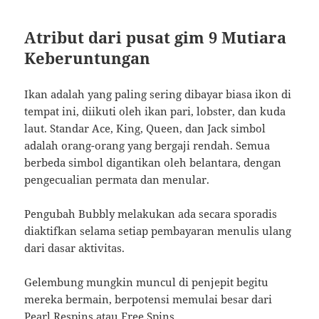
Atribut dari pusat gim 9 Mutiara
Keberuntungan
Ikan adalah yang paling sering dibayar biasa ikon di
tempat ini, diikuti oleh ikan pari, lobster, dan kuda
laut. Standar Ace, King, Queen, dan Jack simbol
adalah orang-orang yang bergaji rendah. Semua
berbeda simbol digantikan oleh belantara, dengan
pengecualian permata dan menular.
Pengubah Bubbly melakukan ada secara sporadis
diaktifkan selama setiap pembayaran menulis ulang
dari dasar aktivitas.
Gelembung mungkin muncul di penjepit begitu
mereka bermain, berpotensi memulai besar dari
Pearl Respins atau Free Spins.