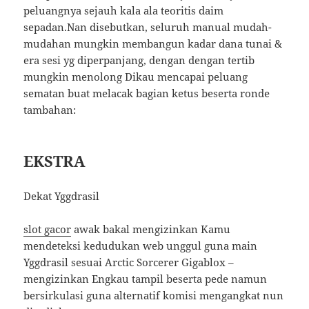
peluangnya sejauh kala ala teoritis daim
sepadan.Nan disebutkan, seluruh manual mudah-
mudahan mungkin membangun kadar dana tunai &
era sesi yg diperpanjang, dengan dengan tertib
mungkin menolong Dikau mencapai peluang
sematan buat melacak bagian ketus beserta ronde
tambahan:
EKSTRA
Dekat Yggdrasil
slot gacor
awak bakal mengizinkan Kamu
mendeteksi kedudukan web unggul guna main
Yggdrasil sesuai Arctic Sorcerer Gigablox –
mengizinkan Engkau tampil beserta pede namun
bersirkulasi guna alternatif komisi mengangkat nun