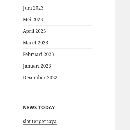
Juni 2023
Mei 2023
April 2023
Maret 2023
Februari 2023
Januari 2023
Desember 2022
NEWS TODAY
slot terpercaya