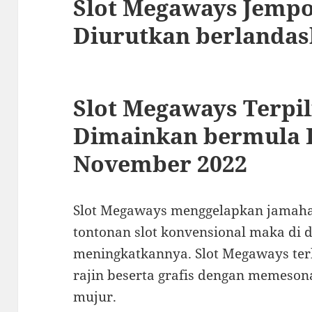
Slot Megaways Jempo
Diurutkan berlandas
Slot Megaways Terpil
Dimainkan bermula I
November 2022
Slot Megaways menggelapkan jamah
tontonan slot konvensional maka di
meningkatkannya. Slot Megaways te
rajin beserta grafis dengan memeso
mujur.