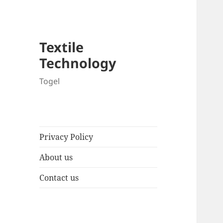
Textile
Technology
Togel
Privacy Policy
About us
Contact us