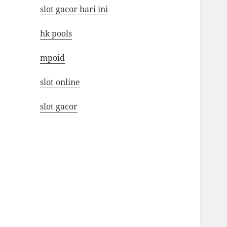
slot gacor hari ini
hk pools
mpoid
slot online
slot gacor