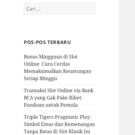
Cari
untuk:
POS-POS TERBARU
Bonus Mingguan di Slot
Online: Cara Cerdas
Memaksimalkan Keuntungan
Setiap Minggu
Transaksi Slot Online via Bank
BCA yang Gak Pake Ribet:
Panduan untuk Pemula
Triple Tigers Pragmatic Play:
Simbol Emas dan Kemenangan
Tanpa Batas di Slot Klasik Ini