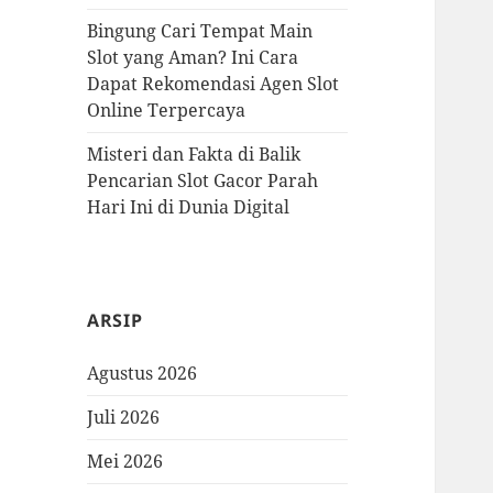
Bingung Cari Tempat Main
Slot yang Aman? Ini Cara
Dapat Rekomendasi Agen Slot
Online Terpercaya
Misteri dan Fakta di Balik
Pencarian Slot Gacor Parah
Hari Ini di Dunia Digital
ARSIP
Agustus 2026
Juli 2026
Mei 2026