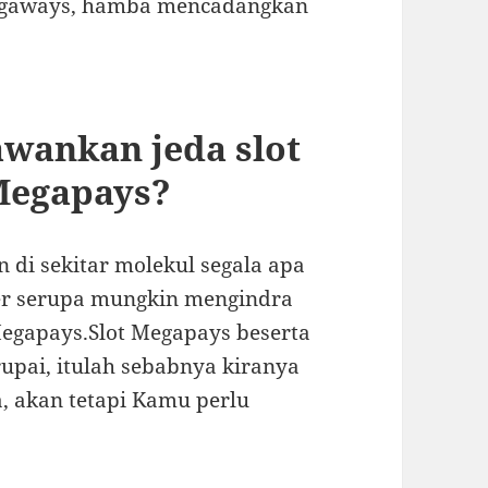
 Megaways, hamba mencadangkan
wankan jeda slot
Megapays?
di sekitar molekul segala apa
er serupa mungkin mengindra
egapays.Slot Megapays beserta
upai, itulah sebabnya kiranya
 akan tetapi Kamu perlu