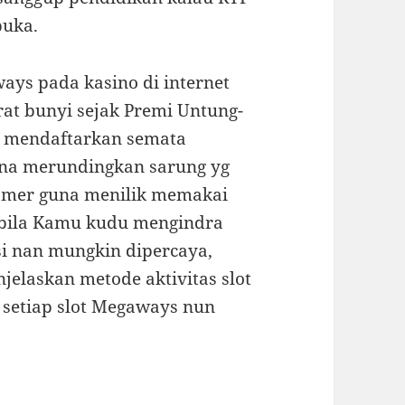
buka.
ways pada kasino di internet
at bunyi sejak Premi Untung-
n mendaftarkan semata
una merundingkan sarung yg
gamer guna menilik memakai
pabila Kamu kudu mengindra
si nan mungkin dipercaya,
njelaskan metode aktivitas slot
setiap slot Megaways nun