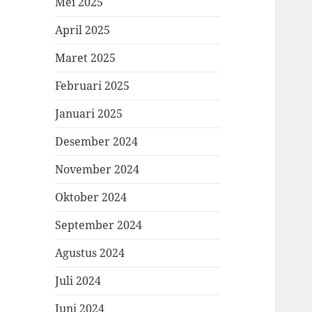
Mei 2025
April 2025
Maret 2025
Februari 2025
Januari 2025
Desember 2024
November 2024
Oktober 2024
September 2024
Agustus 2024
Juli 2024
Juni 2024