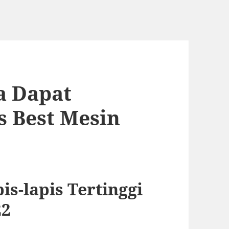
a Dapat
s Best Mesin
is-lapis Tertinggi
22