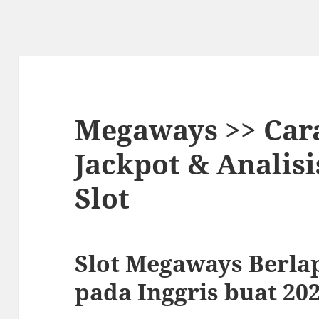
Megaways >> Car
Jackpot & Analisi
Slot
Slot Megaways Berlap
pada Inggris buat 20