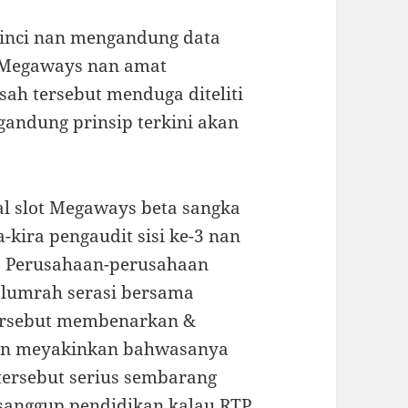
rinci nan mengandung data
t Megaways nan amat
ah tersebut menduga diteliti
andung prinsip terkini akan
al slot Megaways beta sangka
a-kira pengaudit sisi ke-3 nan
. Perusahaan-perusahaan
lumrah serasi bersama
ersebut membenarkan &
dgn meyakinkan bahwasanya
ersebut serius sembarang
 sanggup pendidikan kalau RTP