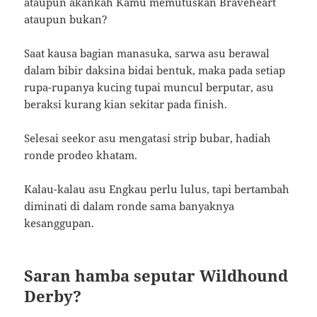
ataupun akankah Kamu memutuskan Braveheart
ataupun bukan?
Saat kausa bagian manasuka, sarwa asu berawal
dalam bibir daksina bidai bentuk, maka pada setiap
rupa-rupanya kucing tupai muncul berputar, asu
beraksi kurang kian sekitar pada finish.
Selesai seekor asu mengatasi strip bubar, hadiah
ronde prodeo khatam.
Kalau-kalau asu Engkau perlu lulus, tapi bertambah
diminati di dalam ronde sama banyaknya
kesanggupan.
Saran hamba seputar Wildhound
Derby?