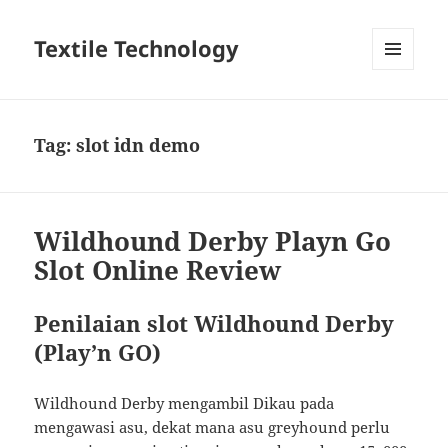
Textile Technology
MENU
DAN
WIDGET
Tag:
slot idn demo
Wildhound Derby Playn Go
Slot Online Review
Penilaian slot Wildhound Derby
(Play’n GO)
Wildhound Derby mengambil Dikau pada
mengawasi asu, dekat mana asu greyhound perlu