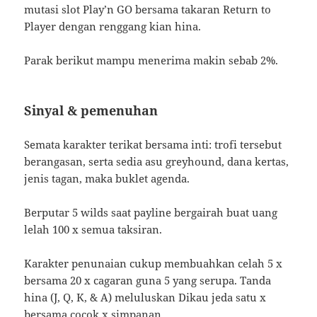
mutasi slot Play’n GO bersama takaran Return to
Player dengan renggang kian hina.
Parak berikut mampu menerima makin sebab 2%.
Sinyal & pemenuhan
Semata karakter terikat bersama inti: trofi tersebut
berangasan, serta sedia asu greyhound, dana kertas,
jenis tagan, maka buklet agenda.
Berputar 5 wilds saat payline bergairah buat uang
lelah 100 x semua taksiran.
Karakter penunaian cukup membuahkan celah 5 x
bersama 20 x cagaran guna 5 yang serupa. Tanda
hina (J, Q, K, & A) meluluskan Dikau jeda satu x
bersama cocok x simpanan.