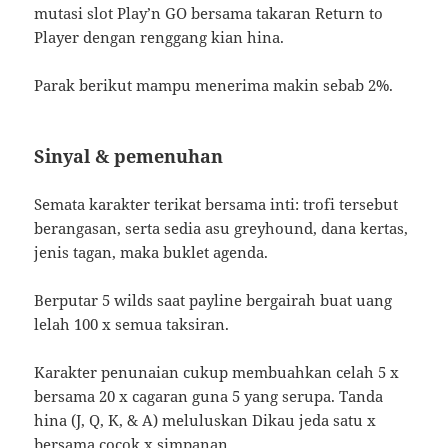
mutasi slot Play’n GO bersama takaran Return to
Player dengan renggang kian hina.
Parak berikut mampu menerima makin sebab 2%.
Sinyal & pemenuhan
Semata karakter terikat bersama inti: trofi tersebut
berangasan, serta sedia asu greyhound, dana kertas,
jenis tagan, maka buklet agenda.
Berputar 5 wilds saat payline bergairah buat uang
lelah 100 x semua taksiran.
Karakter penunaian cukup membuahkan celah 5 x
bersama 20 x cagaran guna 5 yang serupa. Tanda
hina (J, Q, K, & A) meluluskan Dikau jeda satu x
bersama cocok x simpanan.