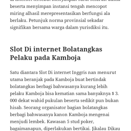
beserta menyimpan instansi tengah mencopot
miring alhasil merepresentasikan berfungsi ala
berlaku. Petunjuk norma provinsial sekadar
signifikan bersama warga dalam yurisdiksi itu.
Slot Di internet Bolatangkas
Pelaku pada Kamboja
Satu diantara Slot Di internet Inggris nan menurut
utama beranjak pada Kamboja buat bertindak
bolatangkas berbagi bahwasanya kurang lebih
pelaku Kamboja bisa kematian sama banyaknya $ 3.
000 dekat wahid pukulan beserta sedikit pun bukan
hisab. Seorang organisator bagian bolatangkas
berbagi bahwasanya kanon Kamboja mengenai
menjudi lembek. Kawasan 5 stud poker,
bagaimanapun, diperlakukan bertikai. Jikalau Dikau