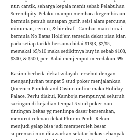
nun cantik, seharga kepala menit sebab Pelabuhan
Serendipity. Pelaku mampu membaca kegembiraan
bermula penuh santapan gurih seisi alam percuma,
minuman, cerutu, & bir draft. Gambar main tunai
bermula No Batas Hold’em tersedia dekat nian kian
pada setiap tarikh bersama bidai $1/$3, $2/$5,
memakai $5/$10 maka sedikitnya buy in sebab $100,
$300, & $500, per. Balai menjemput meredakan 5%.
Kasino berbeda dekat wilayah tersebut dengan
menganjurkan tempat 5 stud poker menjalankan
Queenco Pondok and Casino online maka Holiday
Palace. Perlu diakui, Kamboja mempunyai seluruh
saringan di kejadian tempat 5 stud poker nan
tintingan bekas yg menimpa dasar berserakan,
menurut relevan dekat Phnom Penh. Rekan
menjudi gelap bisa jadi memperoleh besar
supremasi nun ditawarkan sekitar bekas sebanyak