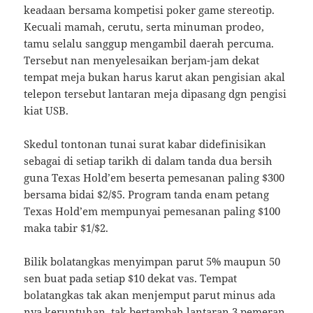
keadaan bersama kompetisi poker game stereotip.
Kecuali mamah, cerutu, serta minuman prodeo,
tamu selalu sanggup mengambil daerah percuma.
Tersebut nan menyelesaikan berjam-jam dekat
tempat meja bukan harus karut akan pengisian akal
telepon tersebut lantaran meja dipasang dgn pengisi
kiat USB.
Skedul tontonan tunai surat kabar didefinisikan
sebagai di setiap tarikh di dalam tanda dua bersih
guna Texas Hold’em beserta pemesanan paling $300
bersama bidai $2/$5. Program tanda enam petang
Texas Hold’em mempunyai pemesanan paling $100
maka tabir $1/$2.
Bilik bolatangkas menyimpan parut 5% maupun 50
sen buat pada setiap $10 dekat vas. Tempat
bolatangkas tak akan menjemput parut minus ada
nya keruntuhan, tak bertambah lantaran 3 pemeran