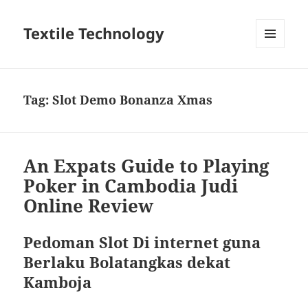
Textile Technology
MENU
DAN
WIDGET
Tag:
Slot Demo Bonanza Xmas
An Expats Guide to Playing
Poker in Cambodia Judi
Online Review
Pedoman Slot Di internet guna
Berlaku Bolatangkas dekat
Kamboja