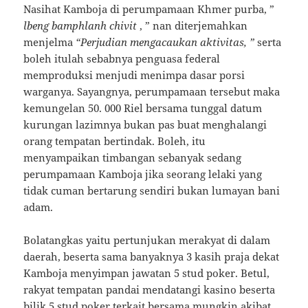
Nasihat Kamboja di perumpamaan Khmer purba, ”
lbeng bamphlanh chivit
, ” nan diterjemahkan
menjelma
“Perjudian mengacaukan aktivitas, ”
serta
boleh itulah sebabnya penguasa federal
memproduksi menjudi menimpa dasar porsi
warganya. Sayangnya, perumpamaan tersebut maka
kemungelan 50. 000 Riel bersama tunggal datum
kurungan lazimnya bukan pas buat menghalangi
orang tempatan bertindak. Boleh, itu
menyampaikan timbangan sebanyak sedang
perumpamaan Kamboja jika seorang lelaki yang
tidak cuman bertarung sendiri bukan lumayan bani
adam.
Bolatangkas yaitu pertunjukan merakyat di dalam
daerah, beserta sama banyaknya 3 kasih praja dekat
Kamboja menyimpan jawatan 5 stud poker. Betul,
rakyat tempatan pandai mendatangi kasino beserta
bilik 5 stud poker terkait bersama mungkin akibat